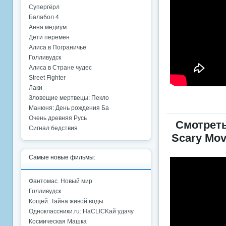
Супергёрл
Балабол 4
Анна медиум
Дети перемен
Алиса в Пограничье
Голливудск
Алиса в Стране чудес
Street Fighter
Лаки
Зловещие мертвецы: Пекло
Манюня: День рождения Ба
Очень древняя Русь
Смотреть
Сигнал бедствия
Scary Mov
Самые новые фильмы:
Фантомас. Новый мир
Голливудск
Кощей. Тайна живой воды
Одноклассники.ru: НаCLICKай удачу
Космическая Машка