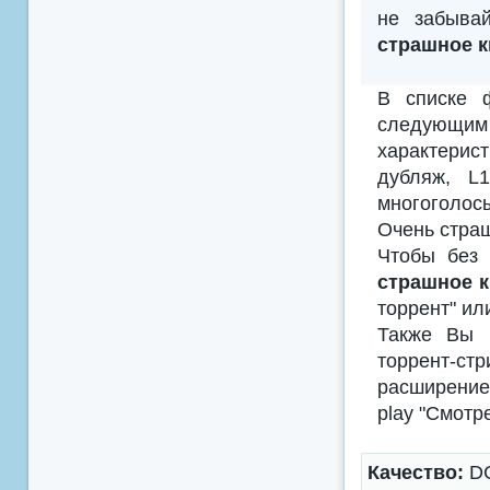
не забыва
страшное к
В списке 
следующим
характерис
дубляж, L
многоголосы
Очень страш
Чтобы без 
страшное к
торрент" ил
Также Вы м
торрент-с
расширением
play "Смотр
Качество:
DC