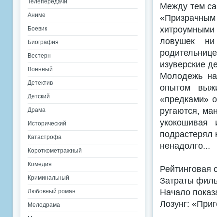
Телепередачи
Между тем сам
Аниме
«Призрачным
хитроумными
Боевик
ловушек ни
Биография
родительни
Вестерн
изуверские д
Военный
Молодежь на
Детектив
опытом выж
Детский
«предками» о
ругаются, ма
Драма
укокошивая 
Исторический
подрастерял 
Катастрофа
ненадолго...
Короткометражный
Комедия
Рейтинговая 
Криминальный
Затраты филь
Начало показ
Любовный роман
Лозунг: «При
Мелодрама