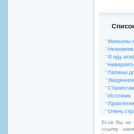
Список
Миньоны 
Незнакомц
Я иду иска
Невероят
Папины до
Увиденно
Станислав
Источник
Проклятие
Очень стр
Если Вы не 
ссылку - нап