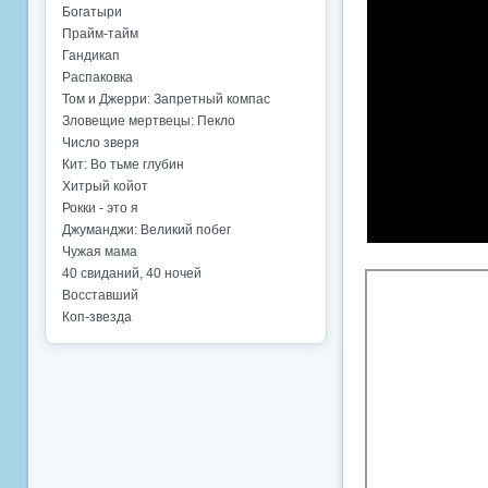
Богатыри
Прайм-тайм
Гандикап
Распаковка
Том и Джерри: Запретный компас
Зловещие мертвецы: Пекло
Число зверя
Кит: Во тьме глубин
Хитрый койот
Рокки - это я
Джуманджи: Великий побег
Чужая мама
40 свиданий, 40 ночей
Восставший
Коп-звезда