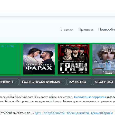
Главная
Правила
Правообл
НИЧЕНИЯ
ГОД ВЫПУСКА ФИЛЬМА
КАЧЕСТВО
СБОРНИКИ
деле сайта KinovZale.com Вы можете найти, посмотреть
Бесплатные торренты
катал
тве без смс, без регистрации и учета рейтинга. Только лучшие новинки в актуальном
ртировать статьи по:
дате
|
популярности
|
посещаемости
|
комментариям
|