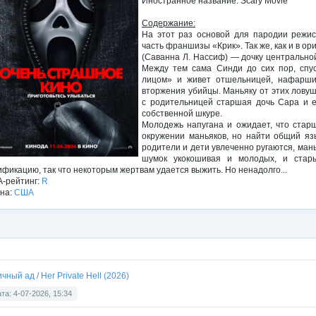
Иностранное название: Scary Movie
Содержание:
На этот раз основой для пародии режис
часть франшизы «Крик». Так же, как и в ор
(Саванна Л. Нассиф) — дочку центрально
Между тем сама Синди до сих пор, спу
лицом» и живет отшельницей, нафарши
вторжения убийцы. Маньяку от этих ловуш
с родительницей старшая дочь Сара и 
собственной шкуре.
Молодежь напугана и ожидает, что стар
окружении маньяков, но найти общий язы
родители и дети увлеченно ругаются, ман
шумок укокошивая и молодых, и стар
ификацию, так что некоторым жертвам удается выжить. Но ненадолго...
-рейтинг:
R
на:
США
чный ад / Her Private Hell (2026)
та: 4-07-2026, 15:34