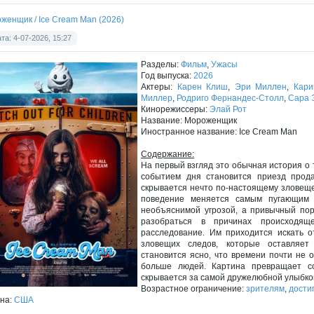
женщик / Ice Cream Man (2026)
та: 4-07-2026, 15:27
Разделы:
Фильм
,
Ужасы
Год выпуска:
2026
Актеры:
Карен Клиш
,
Эри Миллен
,
Кари
Миллер
,
Родриго Фернандес-Столл
,
Сара 
Кинорежиссеры:
Элай Рот
Название: Мороженщик
Иностранное название: Ice Cream Man
Содержание:
На первый взгляд это обычная история о
событием дня становится приезд прод
скрывается нечто по-настоящему зловеще
поведение меняется самым пугающим 
необъяснимой угрозой, а привычный пор
разобраться в причинах происходяще
расследование. Им приходится искать о
зловещих следов, которые оставляет
становится ясно, что времени почти не 
больше людей. Картина превращает со
скрывается за самой дружелюбной улыбко
Возрастное ограничение:
зрителям
,
дости
на:
США