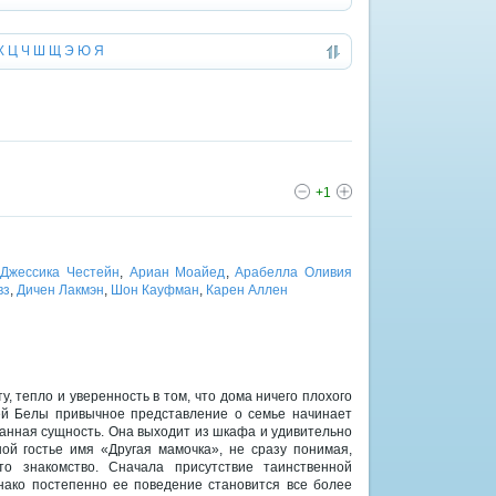
Х
Ц
Ч
Ш
Щ
Э
Ю
Я
+1
,
Джессика Честейн
,
Ариан Моайед
,
Арабелла Оливия
вз
,
Дичен Лакмэн
,
Шон Кауфман
,
Карен Аллен
, тепло и уверенность в том, что дома ничего плохого
ей Белы привычное представление о семье начинает
ранная сущность. Она выходит из шкафа и удивительно
ой гостье имя «Другая мамочка», не сразу понимая,
то знакомство. Сначала присутствие таинственной
ако постепенно ее поведение становится все более