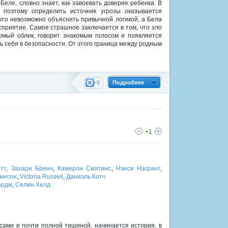
Беле, словно знает, как завоевать доверие ребенка. В
 поэтому определить источник угрозы оказывается
 что невозможно объяснить привычной логикой, а Бела
сприятие. Самое страшное заключается в том, что зло
омый облик, говорит знакомым голосом и появляется
ть себя в безопасности. От этого граница между родным
0
Подробнее
+1
тт
,
Захари Бренч
,
Камерон Скоггинс
,
Нэнси Награнт
,
инсон
,
Victoria Russell
,
Даниэль Котч
ордж
,
Селин Хелд
есами и почти полной тишиной, начинается история, в