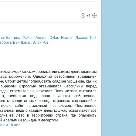
+1
на Баттрик
,
Райан Аллен
,
Dylan Hawco
,
Лахлан Рэй
Эбботт
,
Бен Дэвис
,
Элай Рот
 тихом американском городке, где самым долгожданным
авца мороженого. Однако за безобидной традицией
е. Стоит детям попробовать сладкое угощение, как их
образом. Взрослые оказываются бессильны перед
ядок стремительно исчезает. Пока жители пытаются
го, несколько подростков начинают собственное
тветы среди старых легенд, странных совпадений и
 после себя загадочный незнакомец. Постепенно
осталось, ведь с каждым днем кошмар охватывает все
лнечее лето в территорию страха, где опасность
й и самым безобидным десертом.
гшим 18 лет