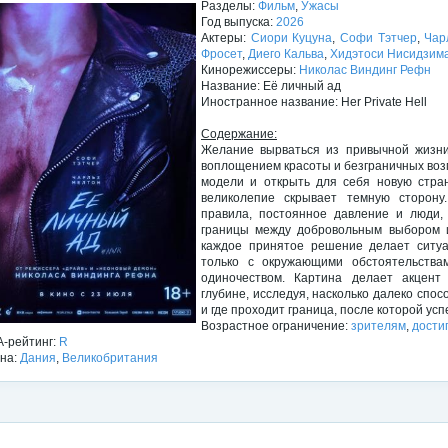
Разделы:
Фильм
,
Ужасы
Год выпуска:
2026
Актеры:
Сиори Куцуна
,
Софи Тэтчер
,
Чар
Фросет
,
Диего Кальва
,
Хидэтоси Нисидзим
Кинорежиссеры:
Николас Виндинг Рефн
Название: Её личный ад
Иностранное название: Her Private Hell
Содержание:
Желание вырваться из привычной жизни
воплощением красоты и безграничных воз
модели и открыть для себя новую стран
великолепие скрывает темную сторону
правила, постоянное давление и люди,
границы между добровольным выбором 
каждое принятое решение делает ситуа
только с окружающими обстоятельства
одиночеством. Картина делает акцент
глубине, исследуя, насколько далеко спо
и где проходит граница, после которой усп
Возрастное ограничение:
зрителям
,
дости
-рейтинг:
R
на:
Дания
,
Великобритания