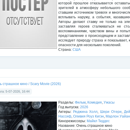
которой прошлое отказывается оставать
зрителей в атмосферу небольшого сооб
ставшим источником тревоги и многочисл
всплывать наружу, а события, казавши
Авторы делают ставку не только на эле
заставляя героев сталкиваться не ст
воспоминаниями, чувством вины и попыт
представление о происходящем и заставл
исследует природу страха и показывает, 
опасности для нескольких поколений.
Страна:
США
ь страшное кино / Scary Movie (2026)
та: 5-07-2026, 16:44
Разделы:
Фильм
,
Комедия
,
Ужасы
Год выпуска:
2026
Актеры:
Реджина Холл
,
Шери Отери
,
Де
Нассиф
,
Оливия Роуз Кигэн
,
Марлон Уайан
Кинорежиссеры:
Майкл Тиддес
Название: Очень страшное кино