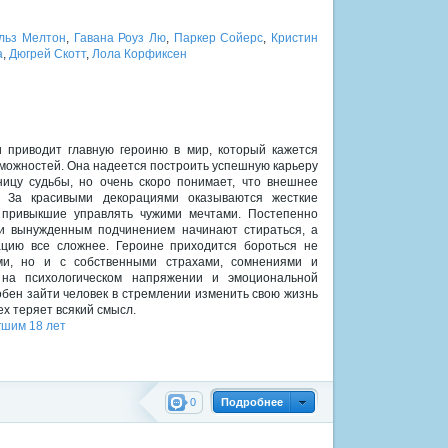
льз Мелтон
,
Гавана Роуз Лю
,
Паркер Сойерс
,
Кристин
а
,
Дюгрей Скотт
,
Лола Корфиксен
 приводит главную героиню в мир, который кажется
можностей. Она надеется построить успешную карьеру
ицу судьбы, но очень скоро понимает, что внешнее
. За красивыми декорациями оказываются жесткие
 привыкшие управлять чужими мечтами. Постепенно
и вынужденным подчинением начинают стираться, а
цию все сложнее. Героине приходится бороться не
ми, но и с собственными страхами, сомнениями и
 на психологическом напряжении и эмоциональной
собен зайти человек в стремлении изменить свою жизнь
ех теряет всякий смысл.
гшим 18 лет
0
Подробнее