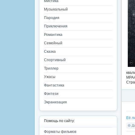
Мистика
Музыкальный
Пародия
Приключения
Романтика
Семейный
Сказка
Спортивный
Триллер
квал
Ужасы
MPAA
Стра
Фантастика
Фэнтези
Экранизация
Её ли
Помощь по сайту:
Да
Форматы фильмов