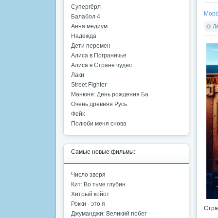
Супергёрл
Моро
Балабол 4
Анна медиум
Да
Надежда
Дети перемен
Алиса в Пограничье
Алиса в Стране чудес
Лаки
Street Fighter
Манюня: День рождения Ба
Очень древняя Русь
Фейк
Полюби меня снова
Самые новые фильмы:
Число зверя
Кит: Во тьме глубин
Хитрый койот
Рокки - это я
Стра
Джуманджи: Великий побег