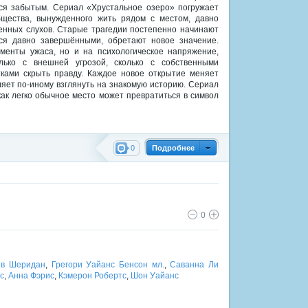
ся забытым. Сериал «Хрустальное озеро» погружает
щества, вынужденного жить рядом с местом, давно
енных слухов. Старые трагедии постепенно начинают
еся давно завершёнными, обретают новое значение.
менты ужаса, но и на психологическое напряжение,
олько с внешней угрозой, сколько с собственными
ками скрыть правду. Каждое новое открытие меняет
яет по-иному взглянуть на знакомую историю. Сериал
как легко обычное место может превратиться в символ
0
Подробнее
0
йв Шеридан
,
Грегори Уайанс Бенсон мл.
,
Саванна Ли
с
,
Анна Фэрис
,
Кэмерон Робертс
,
Шон Уайанс