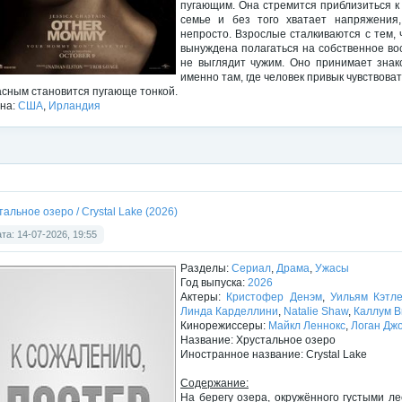
пугающим. Она стремится приблизиться к 
семье и без того хватает напряжения,
непросто. Взрослые сталкиваются с тем,
вынуждена полагаться на собственное во
не выглядит чужим. Оно принимает знак
именно там, где человек привык чувствова
асным становится пугающе тонкой.
на:
США
,
Ирландия
тальное озеро / Crystal Lake (2026)
та: 14-07-2026, 19:55
Разделы:
Сериал
,
Драма
,
Ужасы
Год выпуска:
2026
Актеры:
Кристофер Денэм
,
Уильям Кэтле
Линда Карделлини
,
Natalie Shaw
,
Каллум В
Кинорежиссеры:
Майкл Леннокс
,
Логан Дж
Название: Хрустальное озеро
Иностранное название: Crystal Lake
Содержание:
На берегу озера, окружённого густыми л