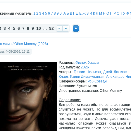
квенный указатель:
1
2
3
4
5
6
7
8
9
0
А
Б
В
Г
Д
Е
Ж
З
И
К
Л
М
Н
О
П
Р
С
Т
У
Ф
2
3
4
5
6
7
8
9
10
...
92
Наз
Впе
Нав
ад
ред
ерх
я мама / Other Mommy (2026)
та: 4-08-2026, 15:11
Разделы:
Фильм
,
Ужасы
Год выпуска:
2026
Актеры:
Трэвис Нельсон
,
Джей Дюпласс
Кларк
,
Кэрри Димакуланган
,
Алехандро Ни
Кинорежиссеры:
Роб Сэведж
Название: Чужая мама
Иностранное название: Other Mommy
Содержание:
Для ребенка мама обычно означает защиту
случиться не может. Но для восьмилетн
разрушаться, когда в доме появляется ст
похожа на ее мать. Девочка дает незван
насколько опасным может оказаться э
женщины кажется почти безобидным, одн