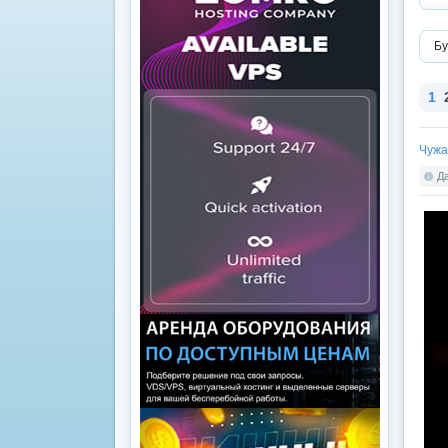
Бу
1
Чужа
Да