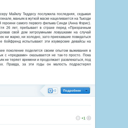
серу Майклу Тиддесу послужила последняя, седьмая
игинале, маньяк в жуткой маске нацеливается на Тьюзди
й героини самого первого фильма Синди (Анна Фэрис).
стя 26 лет, пребывает в страхе перед «Призрачным
ровав свой дом хитроумными ловушками на случай
ек ни жарко, ни холодно, зато приехавшие повидаться
ее бойфренд испытывают эти изуверские девайсы на
шее поколение поделится своим опытом выживания в
к с «предками» оказывается не так-то просто. Пока
ьяк не теряет времени и продолжает развлекаться, под
ых. Правда, за эти годы он малость подрастерял
0
Подробнее
+1