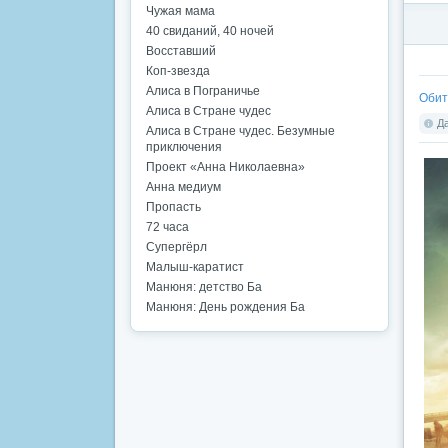
Чужая мама
40 свиданий, 40 ночей
Восставший
Коп-звезда
Алиса в Пограничье
Обите
Алиса в Стране чудес
Да
Алиса в Стране чудес. Безумные
приключения
Проект «Анна Николаевна»
Анна медиум
Пропасть
72 часа
Супергёрл
Малыш-каратист
Манюня: детство Ба
Манюня: День рождения Ба