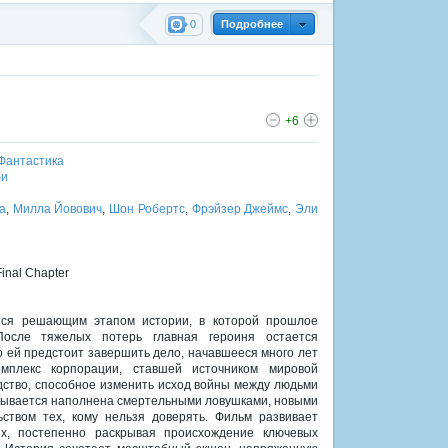
0
Подробнее
+6
Фантастика
би
а
,
Милла Йовович
,
Шон Робертс
,
Фрэйзер Джеймс
,
Эли
inal Chapter
ится решающим этапом истории, в которой прошлое
После тяжелых потерь главная героиня остается
о ей предстоит завершить дело, начавшееся много лет
мплекс корпорации, ставшей источником мировой
дство, способное изменить исход войны между людьми
азывается наполнена смертельными ловушками, новыми
ством тех, кому нельзя доверять. Фильм развивает
ях, постепенно раскрывая происхождение ключевых