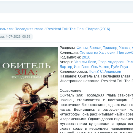
ль зла: Последняя глава / Resident Evil: The Final Chapter (2016)
та: 4-07-2026, 00:58
Разделы:
Фильм
,
Боевик
,
Триллер
,
Ужасы
,
Коллекции:
Фильмы на Хэллоуин
,
Про зом
Год выпуска:
2016
Актеры:
Уильям Леви
,
Эвер Андерсон
,
Рол
Лартер
,
Иэн Глен
,
Онь Макен
,
Руби Роуз
Кинорежиссеры:
Пол У. С. Андерсон
Название: Обитель зла: Последняя глава
Иностранное название: Resident Evil: The F
Содержание:
Обитель зла: Последняя глава станов
наконец сталкивается с настоящим. 
практически без союзников, однако именн
назад. Вернувшись в разрушенный ко
катастрофы, она рассчитывает найти сре
и зараженными. Однако дорога к цели ок
мутировавшими существами и предатель
сюжет сразу в нескольких направлени