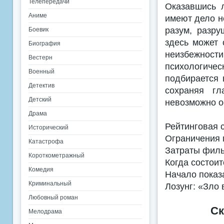
Телепередачи
Оказавшись 
Аниме
имеют дело не
разум, разру
Боевик
здесь может 
Биография
неизбежнос
Вестерн
психологичес
Военный
подбирается 
Детектив
сохраняя гл
Детский
невозможно о
Драма
Рейтинговая 
Исторический
Ограничения 
Катастрофа
Затраты филь
Короткометражный
Когда состоит
Комедия
Начало показ
Криминальный
Лозунг: «Зло
Любовный роман
Ск
Мелодрама