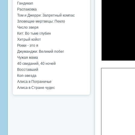
Гандикап
Распаковка
Том и Джерри: Запретный компас
Зловещие мертвецы: Пекло
Число зверя
Кит: Во тьме глубин
Хитрый койот
Рокки - это я
Джуманджи: Великий побег
Чужая мама
40 свиданий, 40 ночей
Восставший
Коп-звезда
Алиса в Пограничье
Алиса в Стране чудес