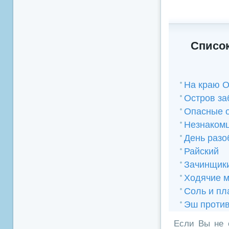
Список
На краю О
Остров за
Опасные 
Незнакомц
День разо
Райский
Зачинщик
Ходячие 
Соль и пл
Эш проти
Если Вы не 