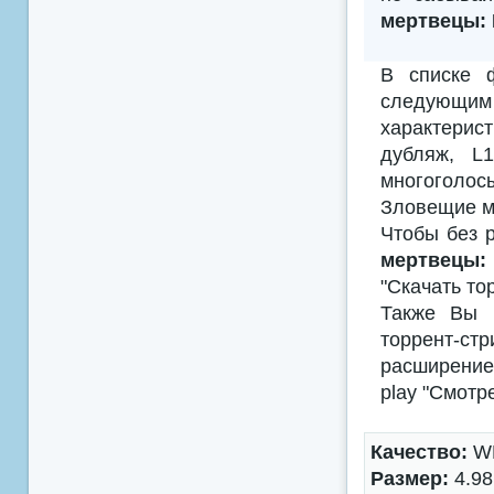
мертвецы: 
В списке 
следующим
характерис
дубляж, L
многоголосы
Зловещие м
Чтобы без р
мертвецы:
"Скачать то
Также Вы м
торрент-с
расширением
play "Смотр
Качество:
WE
Размер:
4.98