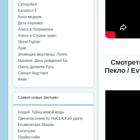
Супергёрл
Балабол 4
Анна медиум
Дети перемен
Алиса в Пограничье
Алиса в Стране чудес
Street Fighter
Лаки
Зловещие мертвецы: Пекло
Манюня: День рождения Ба
Смотрет
Очень древняя Русь
Пекло / Ev
Сигнал бедствия
Фейк
Самые новые фильмы:
Кощей. Тайна живой воды
Одноклассники.ru: НаCLICKай удачу
Космическая Машка
Богатыри
Прайм-тайм