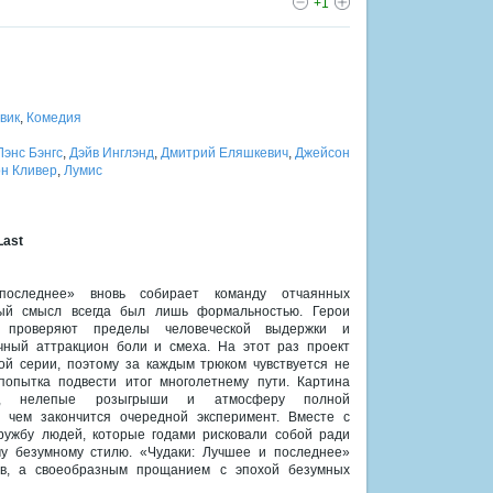
+1
вик
,
Комедия
Лэнс Бэнгс
,
Дэйв Инглэнд
,
Дмитрий Еляшкевич
,
Джейсон
н Кливер
,
Лумис
Last
оследнее» вновь собирает команду отчаянных
вый смысл всегда был лишь формальностью. Герои
, проверяют пределы человеческой выдержки и
ный аттракцион боли и смеха. На этот раз проект
ой серии, поэтому за каждым трюком чувствуется не
попытка подвести итог многолетнему пути. Картина
р, нелепые розыгрыши и атмосферу полной
, чем закончится очередной эксперимент. Вместе с
ужбу людей, которые годами рисковали собой ради
у безумному стилю. «Чудаки: Лучшее и последнее»
ов, а своеобразным прощанием с эпохой безумных