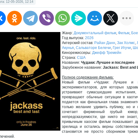
та: 12-05-2026, 12:14
Жанр:
Документальный фильм
,
Фильм
,
Бое
Год выпуска:
2026
Актерский состав:
Райан Данн
,
Зак Холмс
,
Акунья
,
Сальваторе Белечи
,
Грег Игучи
,
Шо
Кинорежиссеры:
Джефф Тремейн
Страна:
США
Название:
Чудаки: Лучшее и последнее
Зарубежное название:
Jackass: Best and 
Полное содержание фильма:
Новый фильм «Чудаки: Лучшее и п
экспериментаторов, для которых здра
устраивают сумасшедшие испытания
превращают обычные ситуации в хаотич
подается как финальная глава знаменит
только желание удивить публику, но и 
сочетает фирменный грубый юмо
непредсказуемости, где никто не знает
привычным хаосом фильм показывает др
зрелища и остались верны собственном
становится не просто сборником трюк
лечений.