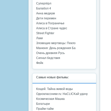
Супергёрл
Балабол 4
Анна медиум
Дети перемен
Алиса в Пограничье
Алиса в Стране чудес
Street Fighter
Лаки
Зловещие мертвецы: Пекло
Манюня: День рождения Ба
Очень древняя Русь
Сигнал бедствия
Фейк
Самые новые фильмы:
Кощей. Тайна живой воды
Одноклассники.ru: НаCLICKай удачу
Космическая Машка
Богатыри
Прайм-тайм