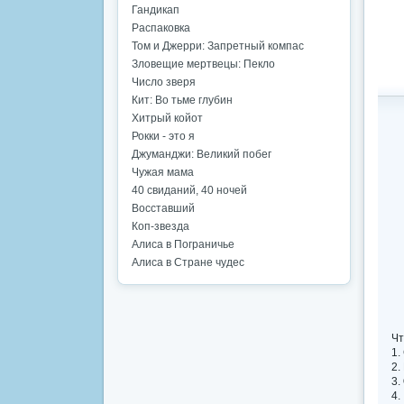
Гандикап
Распаковка
Том и Джерри: Запретный компас
Зловещие мертвецы: Пекло
Число зверя
Кит: Во тьме глубин
Хитрый койот
Рокки - это я
Джуманджи: Великий побег
Чужая мама
40 свиданий, 40 ночей
Восставший
Коп-звезда
Алиса в Пограничье
Алиса в Стране чудес
Чт
1.
2.
3.
4.