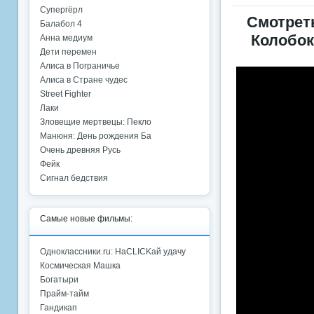
Супергёрл
Смотрет
Балабол 4
Колобок
Анна медиум
Дети перемен
Алиса в Пограничье
Алиса в Стране чудес
Street Fighter
Лаки
Зловещие мертвецы: Пекло
Манюня: День рождения Ба
Очень древняя Русь
Фейк
Сигнал бедствия
Самые новые фильмы:
Одноклассники.ru: НаCLICKай удачу
Космическая Машка
Богатыри
Прайм-тайм
Гандикап