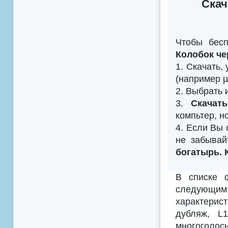
Скач
Чтобы бес
Колобок че
1. Скачать,
(например µTo
2. Выбрать 
3.
Скачат
компьтер, н
4. Если Вы 
не забывай
богатырь. 
В списке 
следующим
характерис
дубляж, L
многоголосы