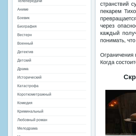
Телепередачи
странствий с
Аниме
пекарем Тихо
превращаетс
Боевик
через опасно
Биография
каждый получ
Вестерн
понимать, что
Военный
Детектив
Ограничения 
Детский
Когда состоит
Драма
Скр
Исторический
Катастрофа
Короткометражный
Комедия
Криминальный
Любовный роман
Мелодрама