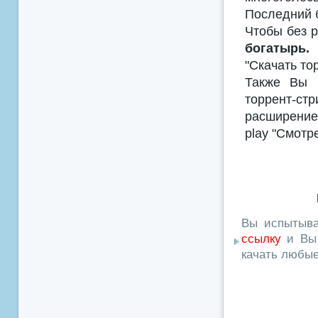
Последний б
Чтобы без р
богатырь.
"Скачать то
Также Вы м
торрент-с
расширением
play "Смотр
Вы испытыва
ссылку
и Вы 
качать любы