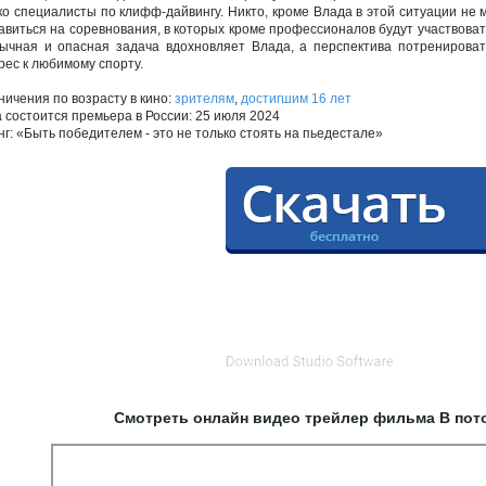
ко специалисты по клифф-дайвингу. Никто, кроме Влада в этой ситуации не 
авиться на соревнования, в которых кроме профессионалов будут участвовать
ычная и опасная задача вдохновляет Влада, а перспектива потренироват
рес к любимому спорту.
ничения по возрасту в кино:
зрителям
,
достигшим 16 лет
а состоится премьера в России: 25 июля 2024
нг: «Быть победителем - это не только стоять на пьедестале»
Смотреть онлайн видео трейлер фильма В пото