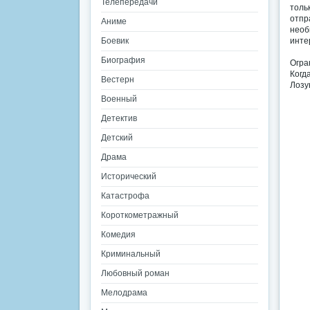
Телепередачи
толь
отпр
Аниме
необ
Боевик
инте
Биография
Огра
Когд
Вестерн
Лозу
Военный
Детектив
Детский
Драма
Исторический
Катастрофа
Короткометражный
Комедия
Криминальный
Любовный роман
Мелодрама