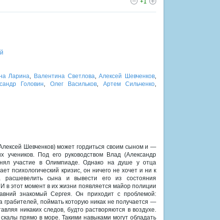
+1
й
на Ларина
,
Валентина Светлова
,
Алексей Шевченков
,
сандр Головин
,
Олег Васильков
,
Артем Сильченко
,
(Алексей Шевченков) может гордиться своим сыном и —
х учеников. Под его руководством Влад (Александр
инял участие в Олимпиаде. Однако на душе у отца
ет психологический кризис, он ничего не хочет и ни к
а расшевелить сына и вывести его из состояния
И в этот момент в их жизни появляется майор полиции
авний знакомый Сергея. Он приходит с проблемой:
а грабителей, поймать которую никак не получается —
авляя никаких следов, будто растворяются в воздухе.
 скалы прямо в море. Такими навыками могут обладать