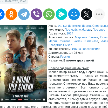
та: 16-02-2025, 15:48
Жанр:
Фильм
,
Детектив
,
Драма
,
Спортивны
Коллекции:
Про мафию
,
банды
,
Про спорт
Год выпуска:
2024
Актерский состав:
Марсель Бакаев
,
Поли
Мария Сычева
,
Роман Измайлов
,
Алек
Владимир Сычев
Кинорежиссеры:
Ирина Гобозашвили
Длительность: 1 ч 25 мин
Страна:
Россия
Название:
В потоке трех стихий
Полное содержание фильма:
Тренер по прыжкам в воду Сергей Фокин 
по совместительству — одним из лучши
Головин) стал чемпионом России и пр
тревожно. С некоторых пор Влад пережива
чему не стремится. Все попытки отц
эмоциональной подавленности напрасны. 
Евгений Бобров (Владимир Сычев) — д
оказывается, в Крыму давно орудует банд
бандиты уходят от преследования, не ост
няется, что это недалеко от истины: преступники спрыгивают с высоченной