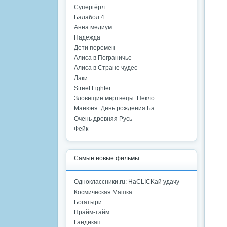
Супергёрл
Балабол 4
Анна медиум
Надежда
Дети перемен
Алиса в Пограничье
Алиса в Стране чудес
Лаки
Street Fighter
Зловещие мертвецы: Пекло
Манюня: День рождения Ба
Очень древняя Русь
Фейк
Самые новые фильмы:
Одноклассники.ru: НаCLICKай удачу
Космическая Машка
Богатыри
Прайм-тайм
Гандикап