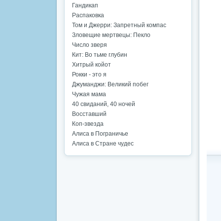
Гандикап
Распаковка
Том и Джерри: Запретный компас
Зловещие мертвецы: Пекло
Число зверя
Кит: Во тьме глубин
Хитрый койот
Рокки - это я
Джуманджи: Великий побег
Чужая мама
40 свиданий, 40 ночей
Восставший
Коп-звезда
Алиса в Пограничье
Алиса в Стране чудес