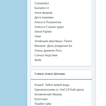
Супергёрл
Балабол 4
Анна медиум
Дети перемен
Алиса в Пограничье
Алиса в Стране чудес
Street Fighter
Лаки
Зловещие мертвецы: Пекло
Манюня: День рождения Ба
Очень древняя Русь
Сигнал бедствия
Фейк
Самые новые фильмы:
Кощей. Тайна живой воды
Одноклассники.ru: НаCLICKай удачу
Космическая Машка
Богатыри
Прайм-тайм