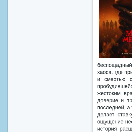
беспощадный
хаоса, где п
и смертью с
пробудившей
жестоким вра
доверие и пр
последней, а
делает став
ощущение нео
история рас