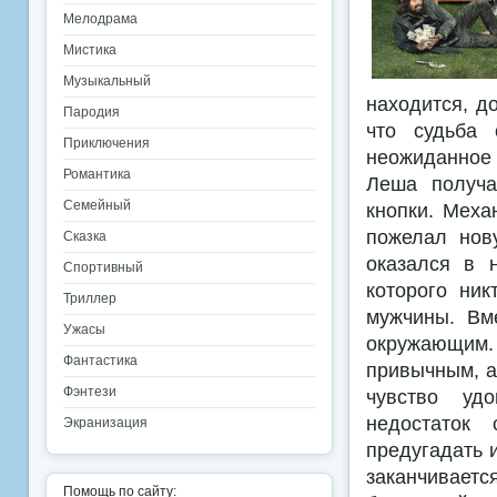
Мелодрама
Мистика
Музыкальный
находится, д
Пародия
что судьба 
Приключения
неожиданное 
Романтика
Леша получа
Семейный
кнопки. Меха
пожелал нов
Сказка
оказался в 
Спортивный
которого ник
Триллер
мужчины. Вм
Ужасы
окружающим
Фантастика
привычным, а
Фэнтези
чувство уд
недостаток 
Экранизация
предугадать 
заканчиваетс
Помощь по сайту: