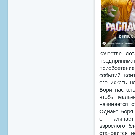
качестве ло
предпринима
приобретени
событий. Кон
его искать н
Бори настол
чтобы мальч
начинается 
Однако Боря 
он начинает
взрослого б
становится и