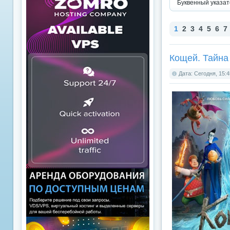
Буквенный указат
1
2
3
4
5
6
7
Кощей. Тайна
Дата: Сегодня, 15:4