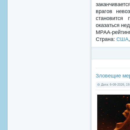
заканчиваетс
врагов нево
становится 
оказаться нед
MPAA-рейтин
Страна:
США
Зловещие мерт
Дата: 6-08-2026, 19