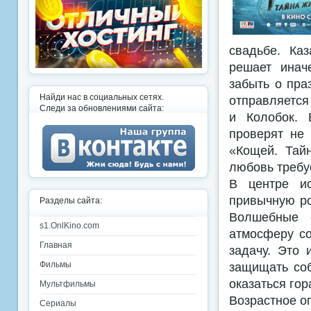
свадьбе. Ка
решает инач
забыть о пра
Найди нас в социальных сетях.
отправляется
Следи за обновлениями сайта:
и Колобок. 
проверят не 
«Кощей. Тай
любовь требу
В центре ис
привычную ро
Разделы сайта:
Волшебные о
s1.OnlKino.com
атмосферу со
Главная
задачу. Это 
защищать соб
Фильмы
оказаться гор
Мультфильмы
Возрастное о
Сериалы