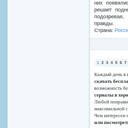
них появили
решает подн
подозревая,
правды.
Страна:
Росс
1
2
3
4
5
6
7
Каждый день в 
скачать беспл
возможность б
сериалы в хоро
Любой понравив
максимальной с
Чем интересен 
или посмотрет