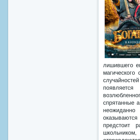
лишившего ег
магического 
случайносте
появляется
возлюбленно
спрятанные а
неожиданно 
оказываются
предстоит 
школьником