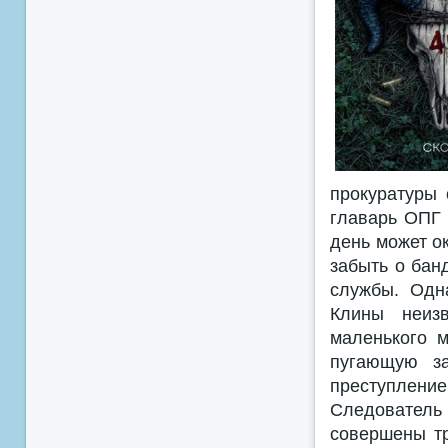
прокуратуры 
главарь ОПГ 
день может о
забыть о бан
службы. Одна
Клины неиз
маленького м
пугающую за
преступлени
Следователь 
совершены тр