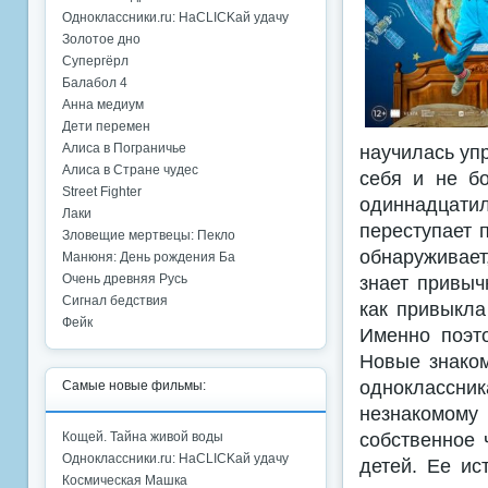
Одноклассники.ru: НаCLICKай удачу
Золотое дно
Супергёрл
Балабол 4
Анна медиум
Дети перемен
научилась уп
Алиса в Пограничье
Алиса в Стране чудес
себя и не бо
Street Fighter
одиннадцати
Лаки
переступает 
Зловещие мертвецы: Пекло
обнаруживает
Манюня: День рождения Ба
знает привыч
Очень древняя Русь
Сигнал бедствия
как привыкла
Фейк
Именно поэт
Новые знаком
одноклассник
Самые новые фильмы:
незнакомом
собственное 
Кощей. Тайна живой воды
Одноклассники.ru: НаCLICKай удачу
детей. Ее ис
Космическая Машка