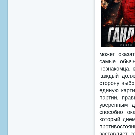
может оказа
самые обыч
незнакомца, 
каждый долж
сторону выбр
единую карти
партии, пра
уверенным д
способно ок
который днем
противостоя
заставляет с