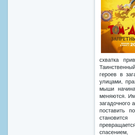
схватка при
Таинственный
героев в заг
улицами, пр
мыши начина
меняются. Им
загадочного 
поставить п
становится
превращает
спасением,