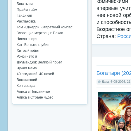
комическими
Богатыри
впервые учит
Прайм-тайм
нее новой ор
Гандикап
и способность
Распаковка
Том и Джерри: Запретный компас
Возрастное о
Зловещие мертвецы: Пекло
Страна:
Росс
Число зверя
Кит: Во тьме глубин
Хитрый койот
Рокки - это я
Джуманджи: Великий побег
Чужая мама
Богатыри (20
40 свиданий, 40 ночей
Восставший
Дата: 6-08-2026, 21
Коп-звезда
Алиса в Пограничье
Алиса в Стране чудес