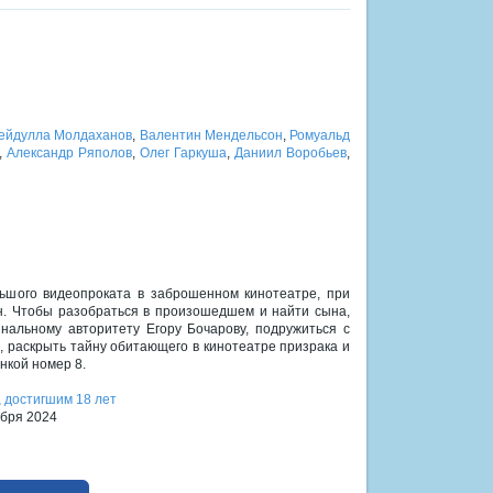
ейдулла Молдаханов
,
Валентин Мендельсон
,
Ромуальд
,
Александр Ряполов
,
Олег Гаркуша
,
Даниил Воробьев
,
ьшого видеопроката в заброшенном кинотеатре, при
н. Чтобы разобраться в произошедшем и найти сына,
нальному авторитету Егору Бочарову, подружиться с
раскрыть тайну обитающего в кинотеатре призрака и
енкой номер 8.
,
достигшим 18 лет
ября 2024