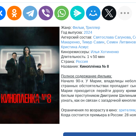
Жанр:
Фильм
,
Триллер
Год выпуска:
2024
Актерский состав:
Святослава Сагунова
,
С
Макаренко
,
Тимур Савин
,
Семен Литвинов
Кристина Асмус
Кинорежиссеры:
Илья Хотиненко
Длительность: 1 ч 50 мин
Страна:
Россия
Название:
Киноплёнка № 8
Полное содержание фильма:
Начало 90-х. У Марии, владелицы небол
странных обстоятельствах пропадает сы
Марии приходится перейти дорогу крими
беглым преступником Дмитрием Шилиным, 
узнать, как он связан с загадочной кинопл
Ограничения по возрасту в кино:
зрителям
Когда состоится премьера в России: 28 но