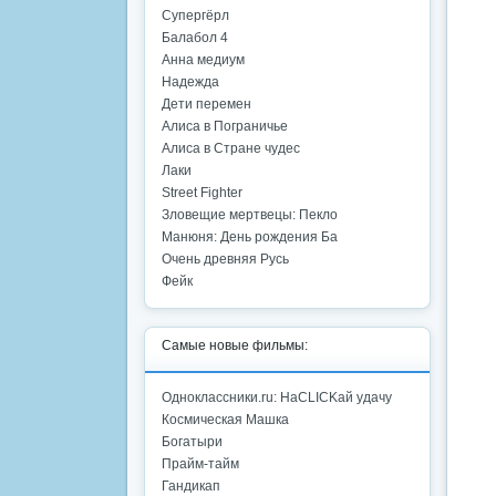
Супергёрл
Балабол 4
Анна медиум
Надежда
Дети перемен
Алиса в Пограничье
Алиса в Стране чудес
Лаки
Street Fighter
Зловещие мертвецы: Пекло
Манюня: День рождения Ба
Очень древняя Русь
Фейк
Самые новые фильмы:
Одноклассники.ru: НаCLICKай удачу
Космическая Машка
Богатыри
Прайм-тайм
Гандикап