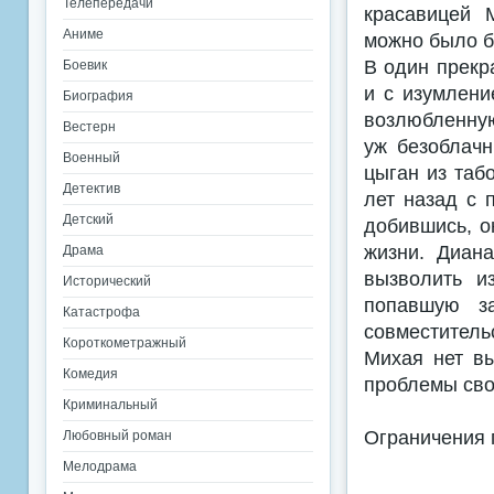
Телепередачи
красавицей 
Аниме
можно было б
В один прекр
Боевик
и с изумлен
Биография
возлюбленную
Вестерн
уж безоблач
Военный
цыган из таб
Детектив
лет назад с 
Детский
добившись, о
жизни. Диан
Драма
вызволить и
Исторический
попавшую з
Катастрофа
совместител
Короткометражный
Михая нет вы
Комедия
проблемы св
Криминальный
Ограничения 
Любовный роман
Мелодрама