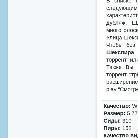
В списке 
следующим
характерис
дубляж, L
многоголосы
Улица Шексп
Чтобы без 
Шекспира 
торрент" ил
Также Вы м
торрент-с
расширением
play "Смотр
Качество:
WE
Размер:
5.77
Сиды:
310
Пиры:
152
Качество ви