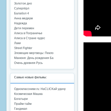
Золотое дно
Супергёрл
Балабол 4
Анна медиум
Надежда
Дети перемен
Алиса в Пограничье
Алиса в Стране чудес
Лаки
Street Fighter
Зловещие мертвецы: Пекло
Манюня: День рождения Ба
Очень древняя Русь
Самые новые фильмы:
Одноклассники.ru: НаCLICKай удачу
Космическая Машка
Богатыри
Прайм-тайм
Гандикап