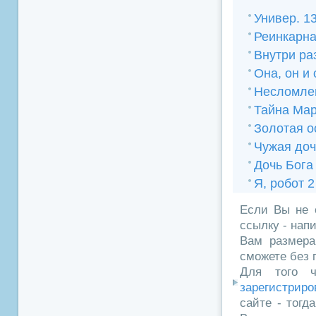
Универ. 13
Реинкарна
Внутри ра
Она, он и 
Несломле
Тайна Ма
Золотая о
Чужая доч
Дочь Бога
Я, робот 2
Если Вы не 
ссылку - нап
Вам размера
сможете без 
Для того ч
зарегистриро
сайте - тогд