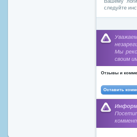
Вашему логи
следуйте инс
Уважа
незарег
Мы рек
своим и
Отзывы и комме
Оставить комм
Информ
Посети
коммент