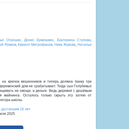
рья Отрошко
,
Денис Ермошкин
,
Екатерина Стулова
,
ей Рожков
,
Кирилл Митрофанов
,
Ника Жукова
,
Наталья
я на крючок мошенников и теперь должна банку три
деревенский дом не срабатывает. Тогда сын Голубевых
ащивать не овощи, а деньги. Ведь деревня с дешёвым
я майнинга. Осталось только скрыть эту затею от
ектора школы.
,
достигшим 16 лет
реля 2025