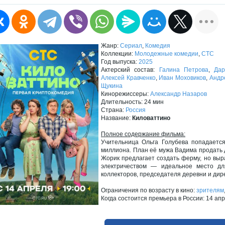
Жанр:
Сериал
,
Комедия
Коллекции:
Молодежные комедии
,
СТС
Год выпуска:
2025
Актерский состав:
Галина Петрова
,
Да
Алексей Кравченко
,
Иван Моховиков
,
Андр
Щукина
Кинорежиссеры:
Александр Назаров
Длительность: 24 мин
Страна:
Россия
Название:
Киловаттино
Полное содержание фильма:
Учительница Ольга Голубева попадаетс
миллиона. План её мужа Вадима продать 
Жорик предлагает создать ферму, но выр
электричеством — идеальное место дл
коллекторов, председателя деревни и дир
Ограничения по возрасту в кино:
зрителям
Когда состоится премьера в России: 14 ап