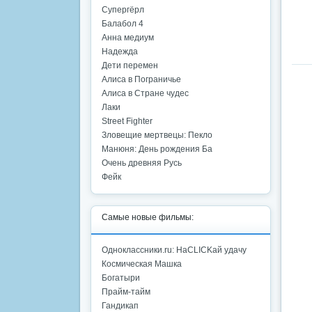
Супергёрл
Балабол 4
Анна медиум
Надежда
Дети перемен
Алиса в Пограничье
Алиса в Стране чудес
Лаки
Street Fighter
Зловещие мертвецы: Пекло
Манюня: День рождения Ба
Очень древняя Русь
Фейк
Самые новые фильмы:
Одноклассники.ru: НаCLICKай удачу
Космическая Машка
Богатыри
Прайм-тайм
Гандикап