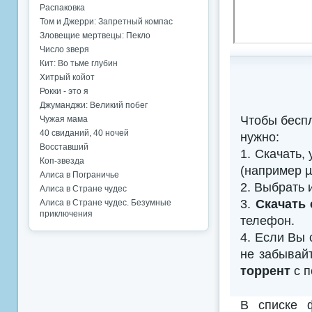
Распаковка
Том и Джерри: Запретный компас
Зловещие мертвецы: Пекло
Число зверя
Кит: Во тьме глубин
Хитрый койот
Рокки - это я
Джуманджи: Великий побег
Чтобы бесп
Чужая мама
40 свиданий, 40 ночей
нужно:
Восставший
1. Скачать,
Коп-звезда
(например µTo
Алиса в Пограничье
2. Выбрать 
Алиса в Стране чудес
3.
Скачать 
Алиса в Стране чудес. Безумные
приключения
телефон.
4. Если Вы 
не забывай
торрент
с п
В списке 