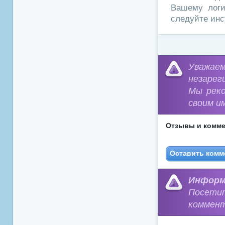
Вашему логи
следуйте инс
Уважа
незарег
Мы рек
своим и
Отзывы и комме
Оставить комм
Информ
Посети
коммент