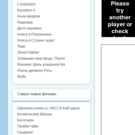
Супергёрл
Балабол 4
Анна медиум
Надежда
Дети перемен
Алиса в Пограничье
Алиса в Стране чудес
Лаки
Street Fighter
Зловещие мертвецы: Пекло
Манюня: День рождения Ба
Очень древняя Русь
Фейк
Самые новые фильмы:
Одноклассники.ru: НаCLICKай удачу
Космическая Машка
Богатыри
Прайм-тайм
Гандикап