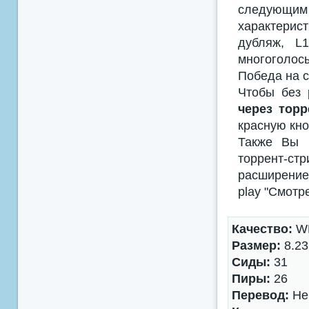
следующим
характерис
дубляж, L
многоголосы
Победа на с
Чтобы без 
через торр
красную кно
Также Вы м
торрент-с
расширением
play "Смотр
Качество:
WE
Размер:
8.23
Сиды:
31
Пиры:
26
Перевод:
Не 