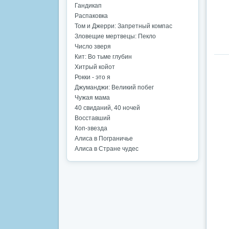
Гандикап
Распаковка
Том и Джерри: Запретный компас
Зловещие мертвецы: Пекло
Число зверя
Кит: Во тьме глубин
Хитрый койот
Рокки - это я
Джуманджи: Великий побег
Чужая мама
40 свиданий, 40 ночей
Восставший
Коп-звезда
Алиса в Пограничье
Алиса в Стране чудес