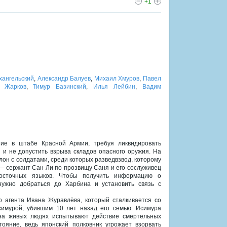
+1
хангельский
,
Александр Балуев
,
Михаил Хмуров
,
Павел
й Жарков
,
Тимур Базинский
,
Илья Лейбин
,
Вадим
ие в штабе Красной Армии, требуя ликвидировать
 и не допустить взрыва складов опасного оружия. На
он с солдатами, среди которых разведвзвод, которому
 — сержант Сан Ли по прозвищу Саня и его сослуживец
восточных языков. Чтобы получить информацию о
нужно добраться до Харбина и установить связь с
о агента Ивана Журавлёва, который сталкивается со
имурой, убившим 10 лет назад его семью. Исимура
 на живых людях испытывают действие смертельных
ояние, ведь японский полковник угрожает взорвать