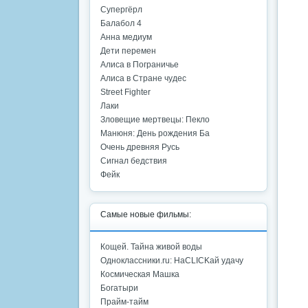
Супергёрл
Балабол 4
Анна медиум
Дети перемен
Алиса в Пограничье
Алиса в Стране чудес
Street Fighter
Лаки
Зловещие мертвецы: Пекло
Манюня: День рождения Ба
Очень древняя Русь
Сигнал бедствия
Фейк
Самые новые фильмы:
Кощей. Тайна живой воды
Одноклассники.ru: НаCLICKай удачу
Космическая Машка
Богатыри
Прайм-тайм