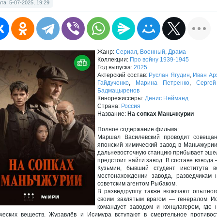
та: 5-07-2025, 19:29
Жанр:
Сериал
,
Военный
,
Драма
Коллекции:
Про войну 1939-1945
Год выпуска:
2025
Актерский состав:
Руслан Ягудин
,
Иван Ар
Гайдученко
,
Марина Петренко
,
Серге
Бадмацыренов
Кинорежиссеры:
Денис Нейманд
Страна:
Россия
Название:
На сопках Маньчжурии
Полное содержание фильма:
Маршал Василевский проводит совещан
японский химический завод в Маньчжурии
дальневосточную станцию прибывает эшел
предстоит найти завод. В составе взвода
Кузьмин, бывший студент института 
местонахождении завода, разведчикам 
советским агентом Рыбаком.
В разведгруппу также включают опытног
своим заклятым врагом — генералом Ис
командует заводом и концлагерем, где
ческих веществ. Журавлёв и Исимура вступают в смертельное противост