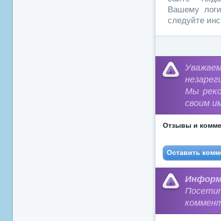
Вашему логи
следуйте инс
Уважа
незарег
Мы рек
своим и
Отзывы и комме
Оставить комм
Информ
Посети
коммент