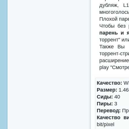
дубляж, L
многоголосы
Плохой паре
Чтобы без 
парень и 
торрент" ил
Также Вы м
торрент-с
расширением
play "Смотр
Качество:
WE
Размер:
1.46
Сиды:
40
Пиры:
3
Перевод:
Пр
Качество в
bit/pixel