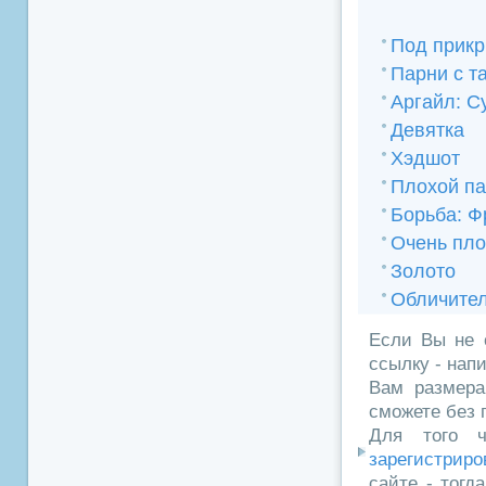
Под прик
Парни с т
Аргайл: С
Девятка
Хэдшот
Плохой па
Борьба: Ф
Очень пло
Золото
Обличитель
Если Вы не 
ссылку - нап
Вам размера
сможете без 
Для того ч
зарегистриро
сайте - тогд