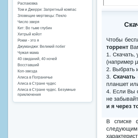
Распаковка
Том и Джерри: Запретный компас
Зловещие мертвецы: Пекло
Число зверя
Ска
Кит: Во тьме глубин
Хитрый койот
Чтобы бесп
Рокки - это я
торрент
Вам
Джуманджи: Великий побег
Чужая мама
1. Скачать,
40 свиданий, 40 ночей
(например µTo
Восставший
2. Выбрать 
Коп-звезда
3.
Скачать 
Алиса в Пограничье
планшет ил
Алиса в Стране чудес
Алиса в Стране чудес. Безумные
4. Если Вы 
приключения
не забывайт
и я через т
В списке 
следующим
характерис