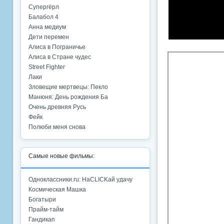
Супергёрл
Балабол 4
Анна медиум
Дети перемен
Алиса в Пограничье
Алиса в Стране чудес
Street Fighter
Лаки
Зловещие мертвецы: Пекло
Манюня: День рождения Ба
Очень древняя Русь
Фейк
Полюби меня снова
Самые новые фильмы:
Одноклассники.ru: НаCLICKай удачу
Космическая Машка
Богатыри
Прайм-тайм
Гандикап