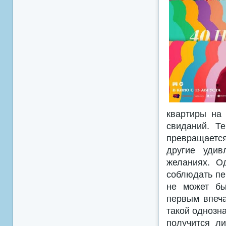
квартиры на 
свиданий. Т
превращаетс
другие удив
желаниях. О
соблюдать пе
не может бы
первым впеча
такой однозн
получится ли