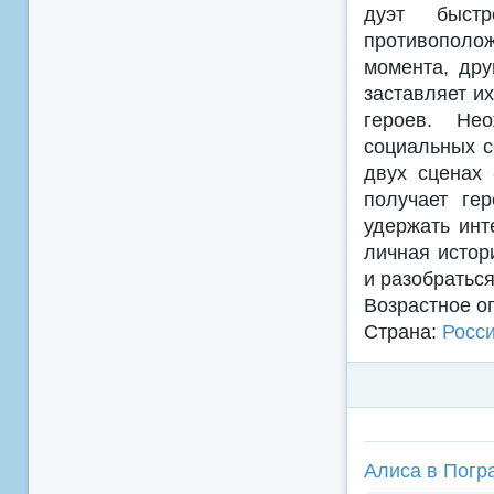
дуэт быст
противополож
момента, дру
заставляет и
героев. Не
социальных с
двух сценах
получает ге
удержать инт
личная истор
и разобраться
Возрастное о
Страна:
Росс
Алиса в Погра