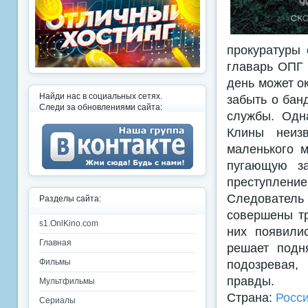
прокуратуры 
главарь ОПГ 
день может о
Найди нас в социальных сетях.
забыть о бан
Следи за обновлениями сайта:
службы. Одна
Клины неиз
маленького м
пугающую за
преступлени
Следователь 
Разделы сайта:
совершены тр
s1.OnlKino.com
них появили
Главная
решает подн
подозревая,
Фильмы
правды.
Мультфильмы
Страна:
Росс
Сериалы