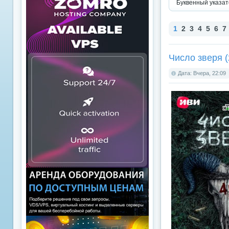
Буквенный указат
1
2
3
4
5
6
7
Число зверя (
Дата: Вчера, 22:09