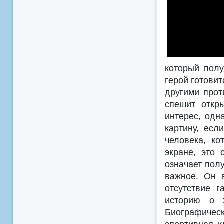
который полу
герой готовит
другими прот
спешит откр
интерес, одн
картину, есл
человека, к
экране, это 
означает полу
важное. Он 
отсутствие 
историю о х
Биографичес