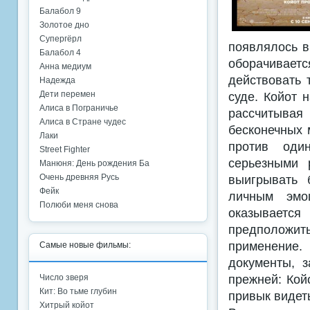
Балабол 9
Золотое дно
Супергёрл
появлялось в
Балабол 4
оборачивает
Анна медиум
действовать 
Надежда
суде. Койот 
Дети перемен
Алиса в Пограничье
рассчитывая
Алиса в Стране чудес
бесконечных 
Лаки
против оди
Street Fighter
серьезными 
Манюня: День рождения Ба
выигрывать 
Очень древняя Русь
Фейк
личным эмо
Полюби меня снова
оказываетс
предположить
применение.
Самые новые фильмы:
документы, з
прежней: Кой
Число зверя
Кит: Во тьме глубин
привык видеть
Хитрый койот