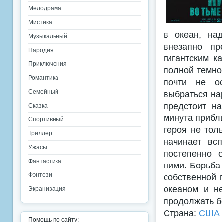
Мелодрама
Мистика
в океан, на
Музыкальный
внезапно пр
Пародия
гигантским к
Приключения
полной темно
Романтика
почти не ос
Семейный
выбраться на
предстоит на
Сказка
минута прибли
Спортивный
героя не тол
Триллер
начинает вс
Ужасы
постепенно 
Фантастика
ними. Борьба
Фэнтези
собственной 
океаном и н
Экранизация
продолжать б
Страна:
США
Помощь по сайту: