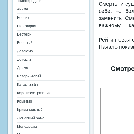
Телепередачи
Смерть, и сущ
Аниме
себе, но бо
заменить См
Боевик
важному — ка
Биография
Вестерн
Рейтинговая 
Военный
Начало показ
Детектив
Детский
Смотре
Драма
Исторический
Катастрофа
Короткометражный
Комедия
Криминальный
Любовный роман
Мелодрама