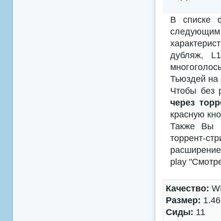
В списке 
следующим
характерис
дубляж, L
многоголосы
Тьюздей на 
Чтобы без 
через торр
красную кно
Также Вы м
торрент-с
расширением
play "Смотр
Качество:
WE
Размер:
1.46
Сиды:
11