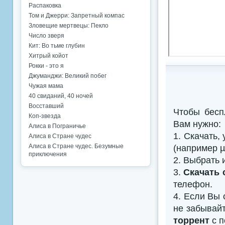
Распаковка
Том и Джерри: Запретный компас
Зловещие мертвецы: Пекло
Число зверя
Кит: Во тьме глубин
Хитрый койот
Рокки - это я
Джуманджи: Великий побег
Чужая мама
40 свиданий, 40 ночей
Восставший
Чтобы бесп
Коп-звезда
Вам нужно:
Алиса в Пограничье
1. Скачать,
Алиса в Стране чудес
Алиса в Стране чудес. Безумные
(например µTo
приключения
2. Выбрать 
3.
Скачать 
телефон.
4. Если Вы 
не забывайт
торрент
с п