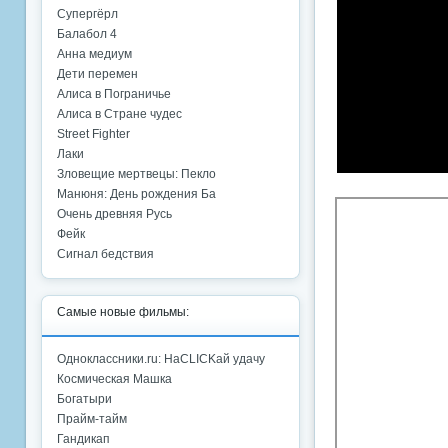
Супергёрл
Балабол 4
Анна медиум
Дети перемен
Алиса в Пограничье
Алиса в Стране чудес
Street Fighter
Лаки
Зловещие мертвецы: Пекло
Манюня: День рождения Ба
Очень древняя Русь
Фейк
Сигнал бедствия
Самые новые фильмы:
Одноклассники.ru: НаCLICKай удачу
Космическая Машка
Богатыри
Прайм-тайм
Гандикап