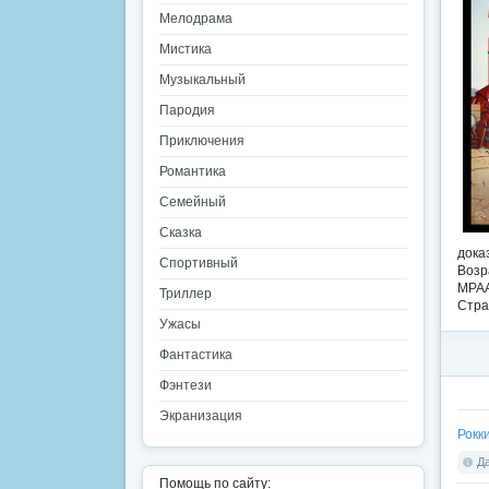
Мелодрама
Мистика
Музыкальный
Пародия
Приключения
Романтика
Семейный
Сказка
дока
Спортивный
Возр
MPAA
Триллер
Стра
Ужасы
Фантастика
Фэнтези
Экранизация
Рокки
Да
Помощь по сайту: