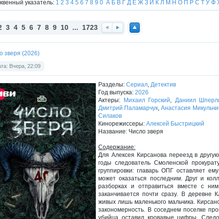
квенный указатель:
1
2
3
4
5
6
7
8
9
0
А
Б
В
Г
Д
Е
Ж
З
И
К
Л
М
Н
О
П
Р
С
Т
У
Ф
2
3
4
5
6
7
8
9
10
...
1723
Наз
Впе
Нав
ад
ред
ерх
о зверя (2026)
та: Вчера, 22:09
Разделы:
Сериал
,
Детектив
Год выпуска:
2026
Актеры:
Михаил Горский
,
Даниил Шперл
Дмитрий Паламарчук
,
Анастасия Микульчи
Силаков
Кинорежиссеры:
Алексей Быстрицкий
Название: Число зверя
Содержание:
Для Алексея Кирсанова переезд в другую
годы следователь Смоленской прокурат
группировки: главарь ОПГ оставляет ем
может оказаться последним. Друг и кол
разборках и отправиться вместе с ни
заканчивается почти сразу. В деревне 
живых лишь маленького мальчика. Кирсан
закономерность. В соседнем поселке про
убийца оставил кровавые цифры. Следов