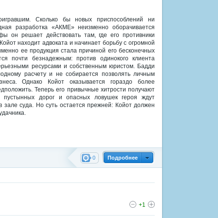
игравшим. Сколько бы новых приспособлений ни
едная разработка «АКМЕ» неизменно оборачивается
фы он решает действовать там, где его противники
. Койот находит адвоката и начинает борьбу с огромной
 именно ее продукция стала причиной его бесконечных
тся почти безнадежным: против одинокого клиента
ерьезными ресурсами и собственным юристом. Бадди
лодному расчету и не собирается позволять личным
неса. Однако Койот оказывается гораздо более
дположить. Теперь его привычные хитрости получают
о пустынных дорог и опасных ловушек героя ждут
в зале суда. Но суть остается прежней: Койот должен
удачника.
0
Подробнее
+1