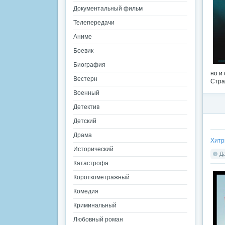
Документальный фильм
Телепередачи
Аниме
Боевик
Биография
но и
Вестерн
Стра
Военный
Детектив
Детский
Драма
Хитр
Исторический
Да
Катастрофа
Короткометражный
Комедия
Криминальный
Любовный роман