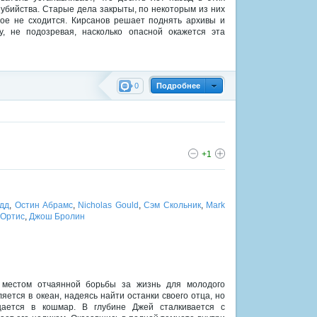
убийства. Старые дела закрыты, по некоторым из них
ое не сходится. Кирсанов решает поднять архивы и
у, не подозревая, насколько опасной окажется эта
0
Подробнее
+1
дд
,
Остин Абрамс
,
Nicholas Gould
,
Сэм Скольник
,
Mark
 Ортис
,
Джош Бролин
 местом отчаянной борьбы за жизнь для молодого
яется в океан, надеясь найти останки своего отца, но
щается в кошмар. В глубине Джей сталкивается с