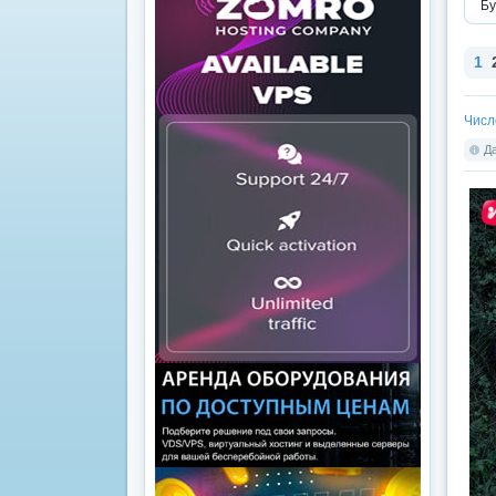
Бу
1
Числ
Да