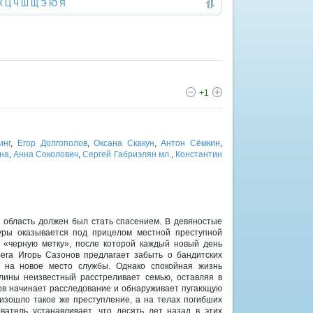
Х
Ц
Ч
Ш
Щ
Э
Ю
Я
+1
инг
,
Егор Долгополов
,
Оксана Скакун
,
Антон Сёмкин
,
на
,
Анна Соколович
,
Сергей Габриэлян мл.
,
Константин
 область должен был стать спасением. В девяностые
уры оказывается под прицелом местной преступной
у «черную метку», после которой каждый новый день
лега Игорь Сазонов предлагает забыть о бандитских
м на новое место службы. Однако спокойная жизнь
Клины неизвестный расстреливает семью, оставляя в
ов начинает расследование и обнаруживает пугающую
изошло такое же преступление, а на телах погибших
атель устанавливает, что десять лет назад в этих