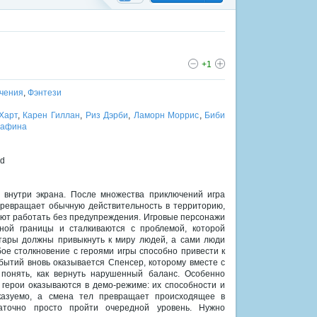
+1
чения
,
Фэнтези
Харт
,
Карен Гиллан
,
Риз Дэрби
,
Ламорн Моррис
,
Биби
вафина
ld
 внутри экрана. После множества приключений игра
ревращает обычную действительность в территорию,
ают работать без предупреждения. Игровые персонажи
ной границы и сталкиваются с проблемой, которой
тары должны привыкнуть к миру людей, а сами люди
бое столкновение с героями игры способно привести к
ытий вновь оказывается Спенсер, которому вместе с
 понять, как вернуть нарушенный баланс. Особенно
о герои оказываются в демо-режиме: их способности и
казуемо, а смена тел превращает происходящее в
таточно просто пройти очередной уровень. Нужно