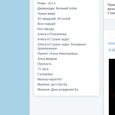
Рокки - это я
Прик
Джуманджи: Великий побег
жизн
Стра
Чужая мама
40 свиданий, 40 ночей
Восставший
Коп-звезда
Алиса в Пограничье
Алиса в Стране чудес
Чужа
Алиса в Стране чудес. Безумные
приключения
Да
Проект «Анна Николаевна»
Анна медиум
Пропасть
72 часа
Супергёрл
Малыш-каратист
Манюня: детство Ба
Манюня: День рождения Ба