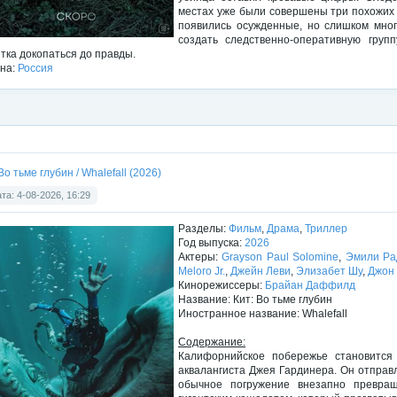
местах уже были совершены три похожих 
появились осужденные, но слишком мног
создать следственно-оперативную групп
тка докопаться до правды.
на:
Россия
Во тьме глубин / Whalefall (2026)
та: 4-08-2026, 16:29
Разделы:
Фильм
,
Драма
,
Триллер
Год выпуска:
2026
Актеры:
Grayson Paul Solomine
,
Эмили Ра
Meloro Jr.
,
Джейн Леви
,
Элизабет Шу
,
Джон
Кинорежиссеры:
Брайан Даффилд
Название: Кит: Во тьме глубин
Иностранное название: Whalefall
Содержание:
Калифорнийское побережье становится
аквалангиста Джея Гардинера. Он отправл
обычное погружение внезапно превра