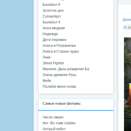
Балабол 9
Золотое дно
Супергёрл
Джум
Балабол 4
Да
Анна медиум
Надежда
Дети перемен
Алиса в Пограничье
Алиса в Стране чудес
Лаки
Street Fighter
Манюня: День рождения Ба
Очень древняя Русь
Фейк
Полюби меня снова
Самые новые фильмы:
Число зверя
Кит: Во тьме глубин
Хитрый койот