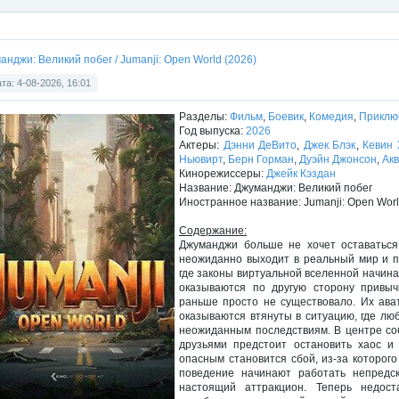
анджи: Великий побег / Jumanji: Open World (2026)
та: 4-08-2026, 16:01
Разделы:
Фильм
,
Боевик
,
Комедия
,
Приклю
Год выпуска:
2026
Актеры:
Дэнни ДеВито
,
Джек Блэк
,
Кевин 
Ньювирт
,
Берн Горман
,
Дуэйн Джонсон
,
Ак
Кинорежиссеры:
Джейк Кэздан
Название: Джуманджи: Великий побег
Иностранное название: Jumanji: Open Wor
Содержание:
Джуманджи больше не хочет оставаться
неожиданно выходит в реальный мир и п
где законы виртуальной вселенной начин
оказываются по другую сторону привыч
раньше просто не существовало. Их ава
оказываются втянуты в ситуацию, где лю
неожиданным последствиям. В центре соб
друзьями предстоит остановить хаос и
опасным становится сбой, из-за которог
поведение начинают работать непредс
настоящий аттракцион. Теперь недос