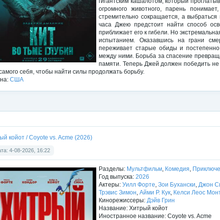
гигантским кашалотом, который проглатыв
огромного животного, парень понимает
стремительно сокращается, а выбраться 
часа Джею предстоит найти способ осв
приближает его к гибели. Но экстремальна
испытанием. Оказавшись на грани сме
переживает старые обиды и постепенно 
между ними. Борьба за спасение превращ
памяти. Теперь Джей должен победить не
 самого себя, чтобы найти силы продолжать борьбу.
на:
США
ый койот / Coyote vs. Acme (2026)
та: 4-08-2026, 16:22
Разделы:
Мультфильм
,
Комедия
,
Приключ
Год выпуска:
2026
Актеры:
Уилл Форте
,
Зои Бухански
,
Джон С
Трэвис Зимон
,
Айми Р. Кук
,
Келси Леос Мон
Кинорежиссеры:
Дэйв Грин
Название: Хитрый койот
Иностранное название: Coyote vs. Acme