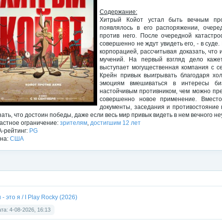
Содержание:
Хитрый Койот устал быть вечным про
появлялось в его распоряжении, очер
против него. После очередной катастро
совершенно не ждут увидеть его, - в суде
корпорацией, рассчитывая доказать, что
мучений. На первый взгляд дело каже
выступает могущественная компания с с
Крейн привык выигрывать благодаря хо
эмоциям вмешиваться в интересы биз
настойчивым противником, чем можно пре
совершенно новое применение. Вмест
документы, заседания и противостояние 
зать, что достоин победы, даже если весь мир привык видеть в нем вечного не
астное ограничение:
зрителям
,
достигшим 12 лет
-рейтинг:
PG
на:
США
 - это я / I Play Rocky (2026)
та: 4-08-2026, 16:13