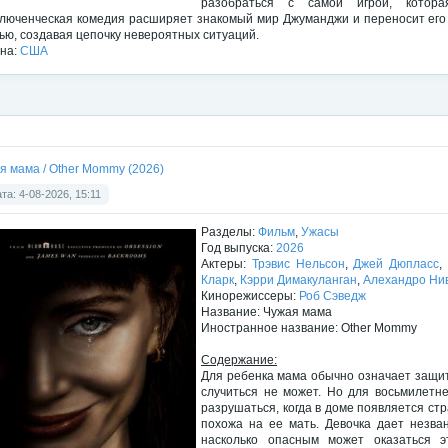
разобраться с самой игрой, котора
люченческая комедия расширяет знакомый мир Джуманджи и переносит его ту
ью, создавая цепочку невероятных ситуаций.
на:
США
я мама / Other Mommy (2026)
та: 4-08-2026, 15:11
Разделы:
Фильм
,
Ужасы
Год выпуска:
2026
Актеры:
Трэвис Нельсон
,
Джей Дюпласс
Кларк
,
Кэрри Димакуланган
,
Алехандро Ни
Кинорежиссеры:
Роб Сэведж
Название: Чужая мама
Иностранное название: Other Mommy
Содержание:
Для ребенка мама обычно означает защиту
случиться не может. Но для восьмилетн
разрушаться, когда в доме появляется ст
похожа на ее мать. Девочка дает незван
насколько опасным может оказаться э