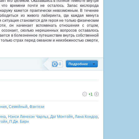
ает его целиком. Оказавшись в полной темноте внутри
, что времени почти не осталось. Запас кислорода
наружу кажется практически невозможным. В течение
ободиться из живого лабиринта, где каждая минута
я ситуация становится для героя не только физическим
рти, он начинает вспоминать отношения с отцом,
осознает, сколько нерешенных вопросов оставалось
ается в болезненное путешествие внутрь собственной
 только страх перед океаном и неизбежностью смерти,
0
Подробнее
+1
ения
,
Семейный
,
Фэнтези
ина
,
Нэнси Линехэн Чарльз
,
Даг Монтойя
,
Лана Кондор
,
тойя
,
П.Дж. Бирн