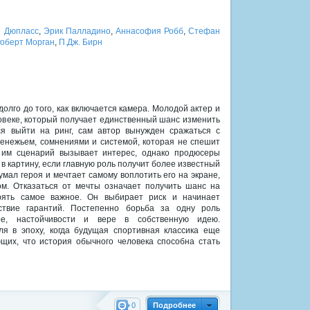
 Дюпласс
,
Эрик Палладино
,
Аннасофия Робб
,
Стефан
оберт Морган
,
П.Дж. Бирн
олго до того, как включается камера. Молодой актер и
овеке, который получает единственный шанс изменить
ся выйти на ринг, сам автор вынужден сражаться с
енежьем, сомнениями и системой, которая не спешит
 им сценарий вызывает интерес, однако продюсеры
 в картину, если главную роль получит более известный
умал героя и мечтает самому воплотить его на экране,
м. Отказаться от мечты означает получить шанс на
ерять самое важное. Он выбирает риск и начинает
тствие гарантий. Постепенно борьба за одну роль
е, настойчивости и вере в собственную идею.
я в эпоху, когда будущая спортивная классика еще
щих, что история обычного человека способна стать
0
Подробнее