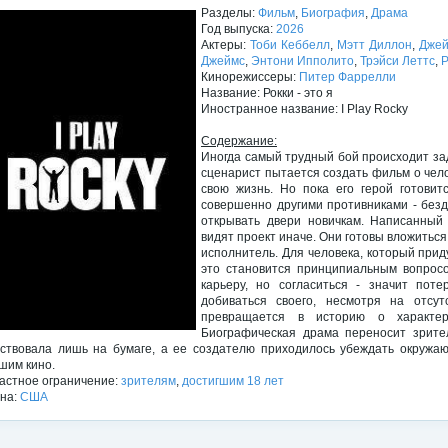
Разделы:
Фильм
,
Биография
,
Драма
Год выпуска:
2026
Актеры:
Тоби Кеббелл
,
Мэтт Диллон
,
Джей
Джеймс
,
Энтони Ипполито
,
Трэйси Леттс
,
Р
Кинорежиссеры:
Питер Фаррелли
Название: Рокки - это я
Иностранное название: I Play Rocky
Содержание:
Иногда самый трудный бой происходит зад
сценарист пытается создать фильм о чел
свою жизнь. Но пока его герой готовит
совершенно другими противниками - безд
открывать двери новичкам. Написанный
видят проект иначе. Они готовы вложиться
исполнитель. Для человека, который прид
это становится принципиальным вопросо
карьеру, но согласиться - значит пот
добиваться своего, несмотря на отсу
превращается в историю о характер
Биографическая драма переносит зрител
ствовала лишь на бумаге, а ее создателю приходилось убеждать окружаю
шим кино.
астное ограничение:
зрителям
,
достигшим 18 лет
на:
США