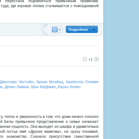
я перестала подчиняться привычным правилам.
да, где игровая логика сталкивается с повседневной
0
Подробнее
+1
,
Джессика Честейн
,
Ариан Моайед
,
Арабелла Оливия
вз
,
Дичен Лакмэн
,
Шон Кауфман
,
Карен Аллен
, тепло и уверенность в том, что дома ничего плохого
ей Белы привычное представление о семье начинает
ранная сущность. Она выходит из шкафа и удивительно
ой гостье имя «Другая мамочка», не сразу понимая,
то знакомство. Сначала присутствие таинственной