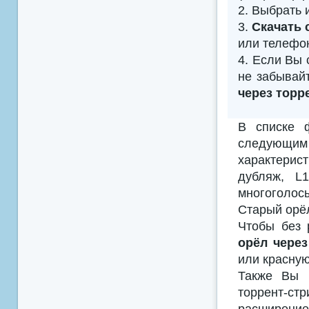
2. Выбрать 
3.
Скачать 
или телефо
4. Если Вы 
не забывай
через торр
В списке 
следующим
характерис
дубляж, L
многоголосы
Старый орёл
Чтобы без 
орёл через
или красную
Также Вы м
торрент-с
расширением