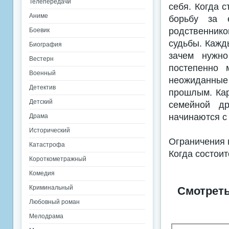
Телепередачи
себя. Когда с
Аниме
борьбу за 
родственников
Боевик
судьбы. Кажд
Биография
зачем нужно
Вестерн
постепенно 
Военный
неожиданные
Детектив
прошлым. Кар
Детский
семейной д
начинаются с 
Драма
Исторический
Ограничения 
Катастрофа
Когда состоит
Короткометражный
Комедия
Криминальный
Смотреть
Любовный роман
Мелодрама