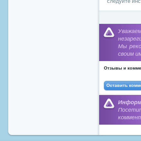
следуйте инс
Уважа
незарег
Мы рек
своим и
Отзывы и комме
Оставить комм
Информ
Посети
коммент