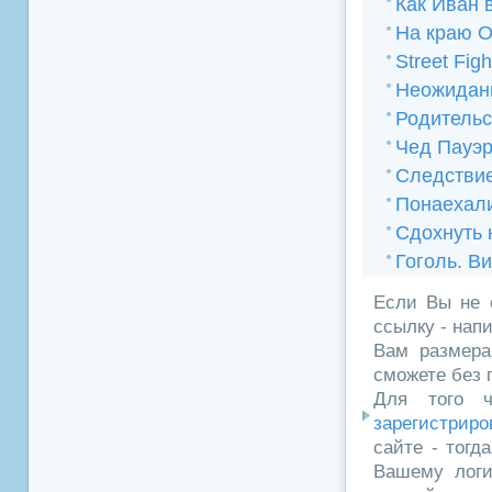
Как Иван 
На краю О
Street Figh
Неожидан
Родительс
Чед Пауэ
Следствие
Понаехал
Сдохнуть 
Гоголь. В
Если Вы не 
ссылку - нап
Вам размера
сможете без 
Для того ч
зарегистриро
сайте - тогд
Вашему логи