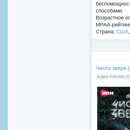
беспомощнос
способами.
Возрастное о
MPAA-рейтин
Страна:
США
Число зверя (
Дата: 5-08-2026, 22