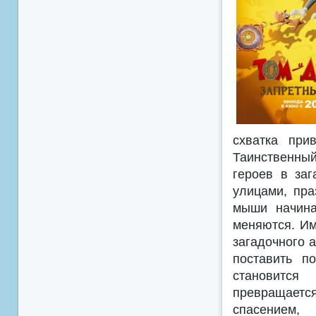
схватка при
Таинственный
героев в заг
улицами, пр
мыши начина
меняются. Им
загадочного 
поставить п
становится
превращает
спасением,