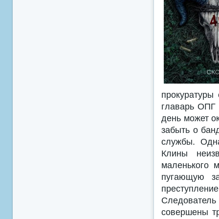
прокуратуры 
главарь ОПГ 
день может о
забыть о бан
службы. Одна
Клины неиз
маленького м
пугающую за
преступлени
Следователь 
совершены тр