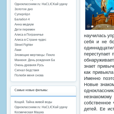
Одноклассники.ru: НаCLICKай удачу
Золотое дно
Супергёрл
Балабол 4
Анна медиум
Дети перемен
научилась уп
Алиса в Пограничье
Алиса в Стране чудес
себя и не бо
Street Fighter
одиннадцати
Лаки
переступает 
Зловещие мертвецы: Пекло
обнаруживает
Манюня: День рождения Ба
знает привыч
Очень древняя Русь
Сигнал бедствия
как привыкла
Полюби меня снова
Именно поэт
Новые знаком
одноклассник
Самые новые фильмы:
незнакомом
собственное 
Кощей. Тайна живой воды
Одноклассники.ru: НаCLICKай удачу
детей. Ее ис
Космическая Машка