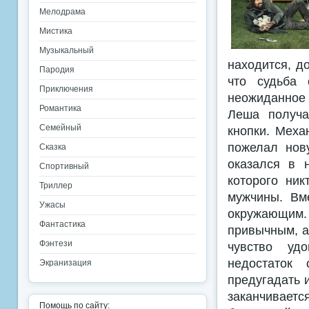
Мелодрама
Мистика
Музыкальный
находится, д
Пародия
что судьба 
Приключения
неожиданное 
Романтика
Леша получа
Семейный
кнопки. Меха
пожелал нов
Сказка
оказался в 
Спортивный
которого ник
Триллер
мужчины. Вм
Ужасы
окружающим
Фантастика
привычным, а
Фэнтези
чувство уд
недостаток 
Экранизация
предугадать 
заканчиваетс
Помощь по сайту: