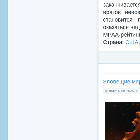
заканчиваетс
врагов нево
становится 
оказаться нед
MPAA-рейтин
Страна:
США
Зловещие мерт
Дата: 6-08-2026, 19