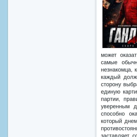
может оказа
самые обыч
незнакомца, 
каждый долж
сторону выбр
единую карти
партии, пра
уверенным д
способно ок
который днем
противостоя
заставляет с