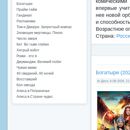
комическими
Богатыри
впервые учит
Прайм-тайм
нее новой ор
Гандикап
и способность
Распаковка
Том и Джерри: Запретный компас
Возрастное о
Зловещие мертвецы: Пекло
Страна:
Росс
Число зверя
Кит: Во тьме глубин
Хитрый койот
Рокки - это я
Джуманджи: Великий побег
Чужая мама
Богатыри (20
40 свиданий, 40 ночей
Восставший
Дата: 6-08-2026, 21
Коп-звезда
Алиса в Пограничье
Алиса в Стране чудес