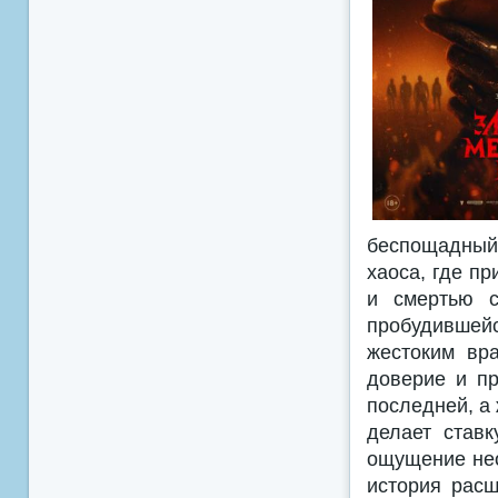
беспощадный
хаоса, где п
и смертью с
пробудившей
жестоким вра
доверие и пр
последней, а
делает став
ощущение нео
история рас