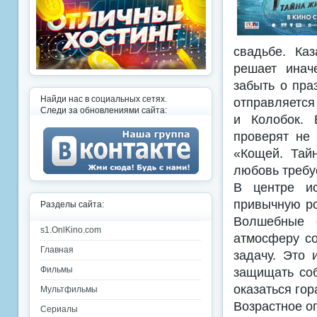
свадьбе. Ка
решает инач
забыть о пра
Найди нас в социальных сетях.
отправляется
Следи за обновлениями сайта:
и Колобок. 
проверят не 
«Кощей. Тай
любовь требу
В центре ис
привычную ро
Разделы сайта:
Волшебные о
s1.OnlKino.com
атмосферу со
Главная
задачу. Это 
защищать соб
Фильмы
оказаться гор
Мультфильмы
Возрастное о
Сериалы