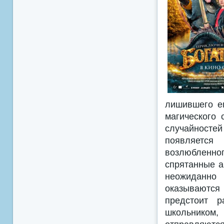
лишившего ег
магического 
случайносте
появляется
возлюбленно
спрятанные а
неожиданно 
оказываются
предстоит 
школьником