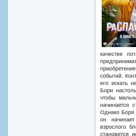
качестве ло
предпринима
приобретени
событий. Кон
его искать н
Бори настол
чтобы мальч
начинается 
Однако Боря 
он начинает
взрослого б
становится и