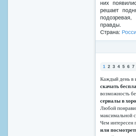
них появили
решает подн
подозревая,
правды.
Страна:
Росс
1
2
3
4
5
6
7
Каждый день в 
скачать беспл
возможность б
сериалы в хоро
Любой понравив
максимальной с
Чем интересен 
или посмотрет