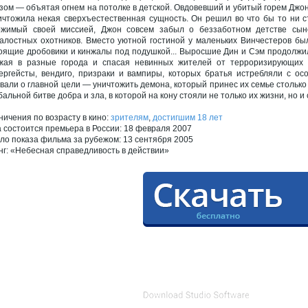
зом — объятая огнем на потолке в детской. Овдовевший и убитый горем Джо
ичтожила некая сверхъестественная сущность. Он решил во что бы то ни ст
жимый своей миссией, Джон совсем забыл о беззаботном детстве сыно
алостных охотников. Вместо уютной гостиной у маленьких Винчестеров бы
оящие дробовики и кинжалы под подушкой... Выросшие Дин и Сэм продолжили
жая в разные города и спасая невинных жителей от терроризирующих о
ергейсты, вендиго, призраки и вампиры, которых братья истребляли с ос
вали о главной цели — уничтожить демона, который принес их семье столько 
обальной битве добра и зла, в которой на кону стояли не только их жизни, но и
ничения по возрасту в кино:
зрителям
,
достигшим 18 лет
а состоится премьера в России: 18 февраля 2007
ло показа фильма за рубежом: 13 сентября 2005
нг: «Небесная справедливость в действии»