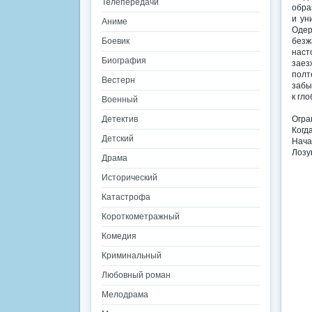
Телепередачи
обра
и ун
Аниме
Одер
Боевик
безж
наст
Биография
заез
полт
Вестерн
забы
к гл
Военный
Детектив
Огра
Когд
Детский
Нача
Лозу
Драма
Исторический
Катастрофа
Короткометражный
Комедия
Криминальный
Любовный роман
Мелодрама