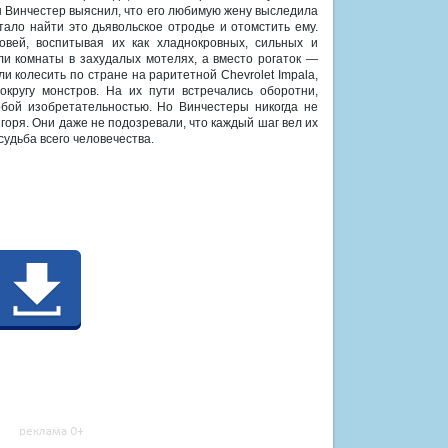
н Винчестер выяснил, что его любимую жену выследила
ало найти это дьявольское отродье и отомстить ему.
вей, воспитывая их как хладнокровных, сильных и
ли комнаты в захудалых мотелях, а вместо рогаток —
 колесить по стране на раритетной Chevrolet Impala,
кругу монстров. На их пути встречались оборотни,
обой изобретательностью. Но Винчестеры никогда не
горя. Они даже не подозревали, что каждый шаг вел их
 судьба всего человечества.