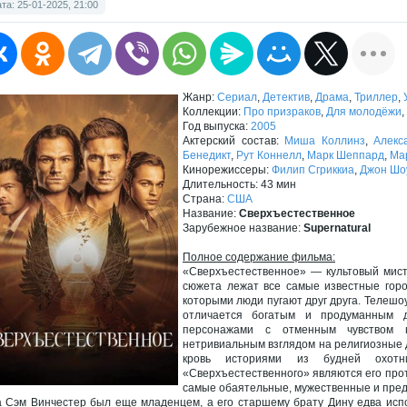
та: 25-01-2025, 21:00
Жанр:
Сериал
,
Детектив
,
Драма
,
Триллер
,
Коллекции:
Про призраков
,
Для молодёжи
,
Год выпуска:
2005
Актерский состав:
Миша Коллинз
,
Алекс
Бенедикт
,
Рут Коннелл
,
Марк Шеппард
,
Ма
Кинорежиссеры:
Филип Сгриккиа
,
Джон Шо
Длительность: 43 мин
Страна:
США
Название:
Сверхъестественное
Зарубежное название:
Supernatural
Полное содержание фильма:
«Сверхъестественное» — культовый мист
сюжета лежат все самые известные горо
которыми люди пугают друг друга. Телешо
отличается богатым и продуманным 
персонажами с отменным чувством ю
нетривиальным взглядом на религиозные
кровь историями из будней охотн
«Сверхъестественного» являются его про
самые обаятельные, мужественные и пред
а Сэм Винчестер был еще младенцем, а его старшему брату Дину едва исп