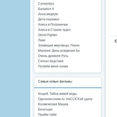
Супергёрл
Балабол 4
Анна медиум
Дети перемен
Алиса в Пограничье
Алиса в Стране чудес
Street Fighter
Лаки
С
Зловещие мертвецы: Пекло
Манюня: День рождения Ба
Очень древняя Русь
Сигнал бедствия
Полюби меня снова
Самые новые фильмы:
Кощей. Тайна живой воды
Одноклассники.ru: НаCLICKай удачу
Космическая Машка
Богатыри
Прайм-тайм