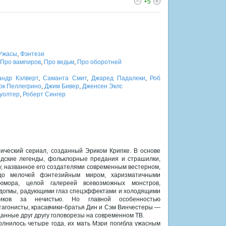
+5
Ужасы
,
Фэнтези
Про вампиров
,
Про ведьм
,
Про оборотней
андр Кэлверт
,
Саманта Смит
,
Джаред Падалеки
,
Роб
рк Пеллегрино
,
Джим Бивер
,
Дженсен Эклс
уолтер
,
Роберт Сингер
ический сериал, созданный Эриком Крипке. В основе
дские легенды, фольклорные предания и страшилки,
у, названное его создателями современным вестерном,
до мелочей фэнтезийным миром, харизматичными
мора, целой галереей всевозможных монстров,
 догмы, радующими глаз спецэффектами и холодящими
иков за нечистью. Но главной особенностью
тагонисты, красавчики-братья Дин и Сэм Винчестеры —
анные друг другу головорезы на современном ТВ.
олнилось четыре года, их мать Мэри погибла ужасным