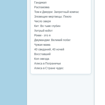
Гандикап
Распаковка
Том и Джерри: Запретный компас
Зловещие мертвецы: Пекло
Число зверя
Кит: Во тьме глубин
Хитрый койот
Рокки - это я
Джуманджи: Великий побег
Чужая мама
40 свиданий, 40 ночей
Восставший
Коп-звезда
Алиса в Пограничье
Алиса в Стране чудес