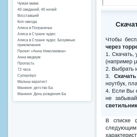
Чужая мама
40 свиданий, 40 ночей
Восставший
Коп-звезда
Скача
Алиса в Пограничье
Алиса в Стране чудес
Чтобы бесп
Алиса в Стране чудес. Безумные
приключения
через торр
Проект «Анна Николаевна»
1. Скачать,
Анна медиум
(например µTo
Пропасть
2. Выбрать 
72 часа
3.
Скачать
Супергёрл
Малыш-каратист
ноутбук, пл
Манюня: детство Ба
4. Если Вы 
Манюня: День рождения Ба
не забыва
светильник
В списке 
следующим
характерис