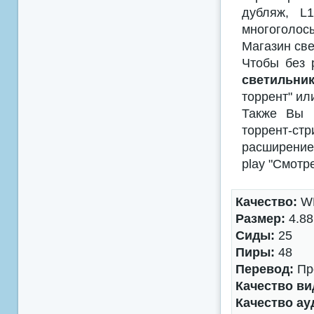
дубляж, L
многоголосы
Магазин све
Чтобы без 
светильник
торрент" ил
Также Вы м
торрент-с
расширением
play "Смотр
Качество:
WE
Размер:
4.88
Сиды:
25
Пиры:
48
Перевод:
Про
Качество ви
Качество ау