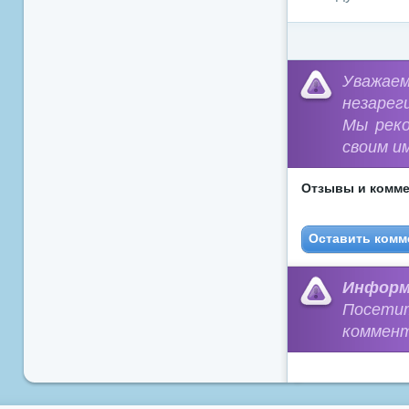
Уважа
незарег
Мы рек
своим и
Отзывы и комме
Оставить комм
Информ
Посети
коммент