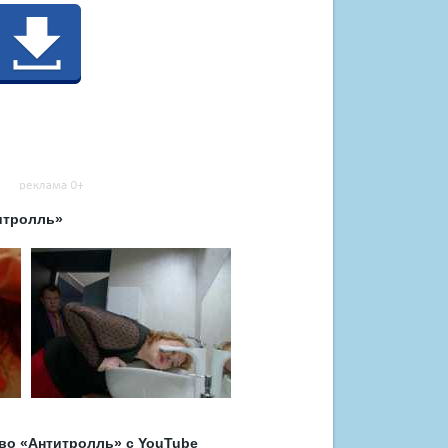
итролль»
во «Антитролль» с YouTube