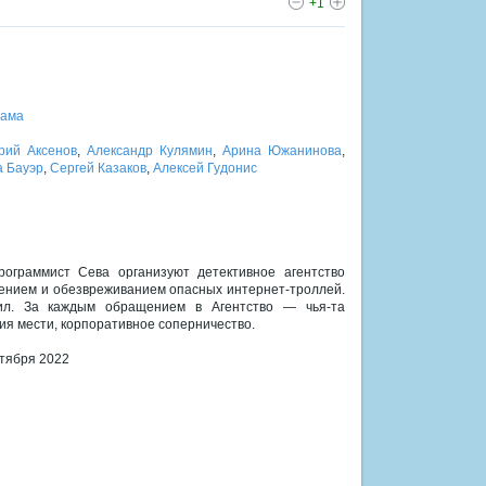
+1
ама
рий Аксенов
,
Александр Кулямин
,
Арина Южанинова
,
 Бауэр
,
Сергей Казаков
,
Алексей Гудонис
рограммист Сева организуют детективное агентство
ением и обезвреживанием опасных интернет-троллей.
ил. За каждым обращением в Агентство — чья-та
ия мести, корпоративное соперничество.
нтября 2022