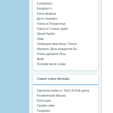
Супергёрл
Балабол 4
Анна медиум
Дети перемен
Алиса в Пограничье
Алиса в Стране чудес
Street Fighter
Лаки
Зловещие мертвецы: Пекло
Манюня: День рождения Ба
Очень древняя Русь
Фейк
Полюби меня снова
Самые новые фильмы:
Одноклассники.ru: НаCLICKай удачу
Космическая Машка
Богатыри
Прайм-тайм
Гандикап