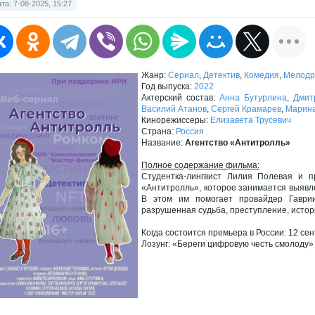
та: 7-08-2025, 15:27
Жанр:
Сериал
,
Детектив
,
Комедия
,
Мелодр
Год выпуска:
2022
Актерский состав:
Анна Бутурлина
,
Дмит
Василий Атанов
,
Сергей Крамарев
,
Марина
Кинорежиссеры:
Елизавета Трусевич
Страна:
Россия
Название:
Агентство «Антитролль»
Полное содержание фильма:
Студентка-лингвист Лилия Полевая и п
«Антитролль», которое занимается выявл
В этом им помогает провайдер Гаври
разрушенная судьба, преступление, истор
Когда состоится премьера в России: 12 се
Лозунг: «Береги цифровую честь смолоду»