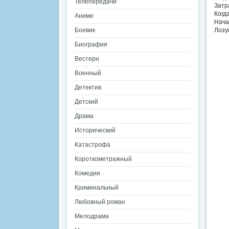
Телепередачи
Затр
Когд
Аниме
Нача
Боевик
Лозун
Биография
Вестерн
Военный
Детектив
Детский
Драма
Исторический
Катастрофа
Короткометражный
Комедия
Криминальный
Любовный роман
Мелодрама