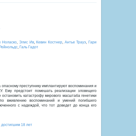
а
 Ноласко
,
Элис Ив
,
Кевин Костнер
,
Антье Трауэ
,
Гари
Рейнольдс
,
Галь Гадот
 опасному преступнику имплантируют воспоминания и
РУ. Ему предстоит помешать реализации зловещего
 остановить катастрофу мирового масштаба генетики
по вживлению воспоминаний и умений погибшего
юченного с надеждой, что тот доведет до конца его
,
достигшим 18 лет