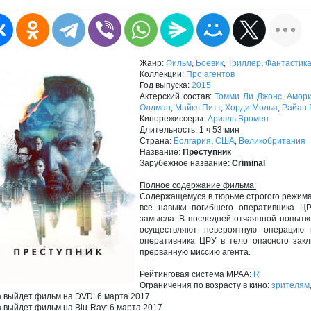
Жанр:
Фильм
,
Боевик
,
Триллер
,
Фантастик
Коллекции:
Про агентов
Год выпуска:
2015
Актерский состав:
Томми Ли Джонс
,
Амори
Олдман
,
Майкл Питт
,
Хорди Молья
,
Райан 
Кинорежиссеры:
Ариэль Вромен
Длительность: 1 ч 53 мин
Страна:
Болгария
,
США
,
Великобритания
Название:
Преступник
Зарубежное название:
Criminal
Полное содержание фильма:
Содержащемуся в тюрьме строгого режима
все навыки погибшего оперативника Ц
замысла. В последней отчаянной попытке
осуществляют невероятную операцию 
оперативника ЦРУ в тело опасного закл
прерванную миссию агента.
Рейтинговая система MPAA:
R
Ограничения по возрасту в кино:
зрителям
а выйдет фильм на DVD: 6 марта 2017
а выйдет фильм на Blu-Ray: 6 марта 2017