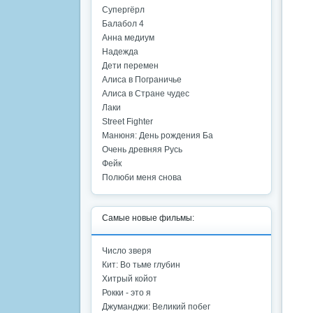
Супергёрл
Балабол 4
Анна медиум
Надежда
Дети перемен
Алиса в Пограничье
Алиса в Стране чудес
Лаки
Street Fighter
Манюня: День рождения Ба
Очень древняя Русь
Фейк
Полюби меня снова
Самые новые фильмы:
Число зверя
Кит: Во тьме глубин
Хитрый койот
Рокки - это я
Джуманджи: Великий побег