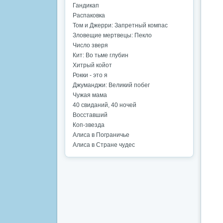
Гандикап
Распаковка
Том и Джерри: Запретный компас
Зловещие мертвецы: Пекло
Число зверя
Кит: Во тьме глубин
Хитрый койот
Рокки - это я
Джуманджи: Великий побег
Чужая мама
40 свиданий, 40 ночей
Восставший
Коп-звезда
Алиса в Пограничье
Алиса в Стране чудес