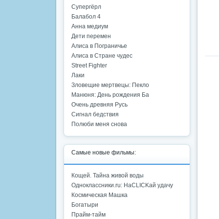
Супергёрл
Балабол 4
Анна медиум
Дети перемен
Алиса в Пограничье
Алиса в Стране чудес
Street Fighter
Лаки
Зловещие мертвецы: Пекло
Манюня: День рождения Ба
Очень древняя Русь
Сигнал бедствия
Полюби меня снова
Самые новые фильмы:
Кощей. Тайна живой воды
Одноклассники.ru: НаCLICKай удачу
Космическая Машка
Богатыри
Прайм-тайм