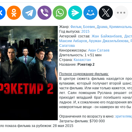
Жанр:
Фильм
,
Боевик
,
Драма
,
Криминальн
Год выпуска:
2015
Актерский состав:
Жан Байжанбаев
,
Дас
Максим Акбаров
,
Аружан Джазильбекова
,
Сагатова
Кинорежиссеры:
Акан Сатаев
Длительность: 1 ч 51 мин
Страна:
Казахстан
Название:
Рэкетир 2
Полное содержание фильма:
В центре сюжета фильма находится про
кулаками, который получает второй шанс
части фильма. Или нам только кажется, чт
лет. Саян помощник Руслана решает от
приходит младший брат погибшего начал
ладное. И, к сожалению его подозрения в
невероятные вещи - он намерен во что бы 
Ограничения по возрасту в кино:
зрителям
Затраты фильма: $700 000
ло показа фильма за рубежом: 28 мая 2015