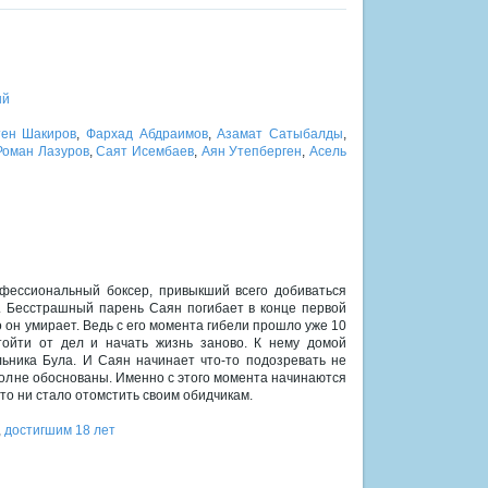
ый
тен Шакиров
,
Фархад Абдраимов
,
Азамат Сатыбалды
,
Роман Лазуров
,
Саят Исембаев
,
Аян Утепберген
,
Асель
фессиональный боксер, привыкший всего добиваться
. Бесстрашный парень Саян погибает в конце первой
о он умирает. Ведь с его момента гибели прошло уже 10
ойти от дел и начать жизнь заново. К нему домой
ьника Була. И Саян начинает что-то подозревать не
полне обоснованы. Именно с этого момента начинаются
то ни стало отомстить своим обидчикам.
,
достигшим 18 лет